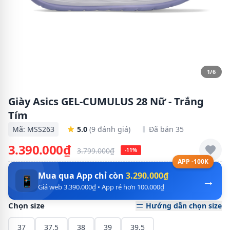
1/6
Giày Asics GEL-CUMULUS 28 Nữ - Trắng
Tím
Mã: MSS263
5.0
(9 đánh giá)
Đã bán 35
3.390.000₫
3.799.000₫
-11%
APP -100K
Mua qua App chỉ còn
3.290.000₫
→
📱
Giá web 3.390.000₫ • App rẻ hơn 100.000₫
Chọn size
Hướng dẫn chọn size
37
37.5
38
39
39.5