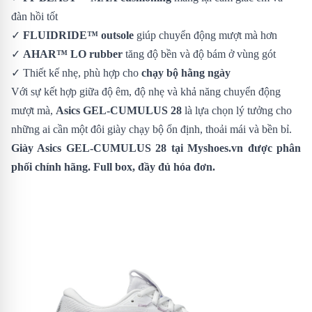
đàn hồi tốt
✓
FLUIDRIDE™ outsole
giúp chuyển động mượt mà hơn
✓
AHAR™ LO rubber
tăng độ bền và độ bám ở vùng gót
✓ Thiết kế nhẹ, phù hợp cho
chạy bộ hằng ngày
Với sự kết hợp giữa độ êm, độ nhẹ và khả năng chuyển động
mượt mà,
Asics GEL-CUMULUS 28
là lựa chọn lý tưởng cho
những ai cần một đôi giày chạy bộ ổn định, thoải mái và bền bỉ.
Giày Asics GEL-CUMULUS 28
tại Myshoes.vn được phân
phối chính hãng. Full box, đầy đủ hóa đơn.