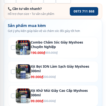
📞 Cần tư vấn nhanh?
0973 711 868
Hỗ trợ chọn size • Tư vấn sản phẩm
Sản phẩm mua kèm
Gợi ý phụ kiện giúp bảo vệ và chăm sóc đôi giày tốt hơn
Combo Chăm Sóc Giày Myshoes
Chuyên Nghiệp
190.000₫
455.000₫
Xịt Bọt ION Làm Sạch Giày Myshoes
300ml
99.000₫
200.000₫
Xịt Khử Mùi Giày Cao Cấp Myshoes
300ml
99.000₫
200.000₫