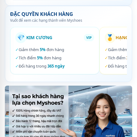
ĐẶC QUYỀN KHÁCH HÀNG
Vuốt để xem các hạng thành viên Myshoes
💎
🥇
KIM CƯƠNG
HẠNG VÀ
VIP
✓
Giảm thêm
5%
đơn hàng
✓
Giảm thêm
3%
✓
Tích điểm
5%
đơn hàng
✓
Tích điểm
3%
đơ
✓
Đổi hàng trong
365 ngày
✓
Đổi hàng trong