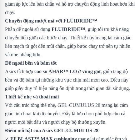
giảm áp lực lên bàn chân và hỗ trợ chuyển động linh hoạt hơn khi
chạy.
Chuyển động mượt mà với FLUIDRIDE™
Phần đế ngoài sử dụng
FLUIDRIDE™
, giúp tối ưu khả năng
chuyển tiếp giữa các bước chạy. Thiết kế này mang lại cảm giác
liền mạch từ gót đến mũi chân, giúp bước chạy trở nên tự nhiên
và nhẹ nhàng hơn.
Đế ngoài bền và bám tốt
Asics tích hợp
cao su AHAR™ LO ở vùng gót
, giúp tăng độ
bền và độ bám tại những khu vực chịu mài mòn cao. Điều này
giúp giày duy trì hiệu năng ổn định trong thời gian dài sử dụng.
Thiết kế nhẹ và thoải mái
Với cấu trúc tổng thể nhẹ, GEL-CUMULUS 28 mang lại cảm
giác linh hoạt khi di chuyển. Đây là lựa chọn phù hợp cho cả
người mới bắt đầu và người chạy bộ thường xuyên.
Điểm nổi bật của Asics GEL-CUMULUS 28
✓
FF BLAST™ MAX cushioning
mang lại cảm giác êm và