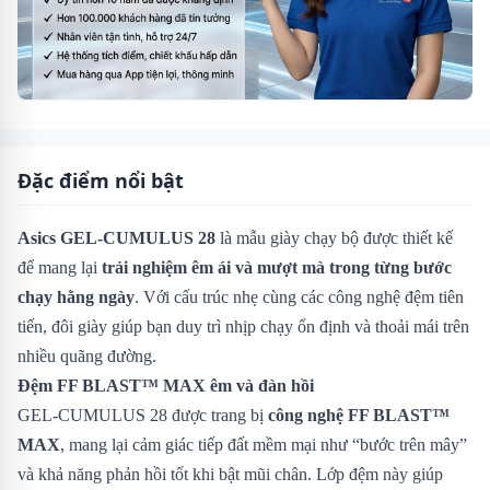
Đặc điểm nổi bật
Asics GEL-CUMULUS 28
là mẫu giày chạy bộ được thiết kế
để mang lại
trải nghiệm êm ái và mượt mà trong từng bước
chạy hằng ngày
. Với cấu trúc nhẹ cùng các công nghệ đệm tiên
tiến, đôi giày giúp bạn duy trì nhịp chạy ổn định và thoải mái trên
nhiều quãng đường.
Đệm FF BLAST™ MAX êm và đàn hồi
GEL-CUMULUS 28 được trang bị
công nghệ FF BLAST™
MAX
, mang lại cảm giác tiếp đất mềm mại như “bước trên mây”
và khả năng phản hồi tốt khi bật mũi chân. Lớp đệm này giúp