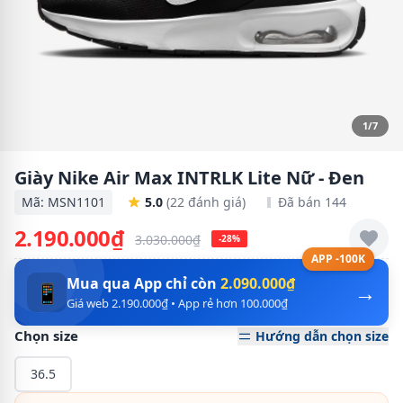
1/7
Giày Nike Air Max INTRLK Lite Nữ - Đen
Mã: MSN1101
5.0
(22 đánh giá)
Đã bán 144
2.190.000₫
3.030.000₫
-28%
APP -100K
Mua qua App chỉ còn
2.090.000₫
→
📱
Giá web 2.190.000₫ • App rẻ hơn 100.000₫
Chọn size
Hướng dẫn chọn size
36.5