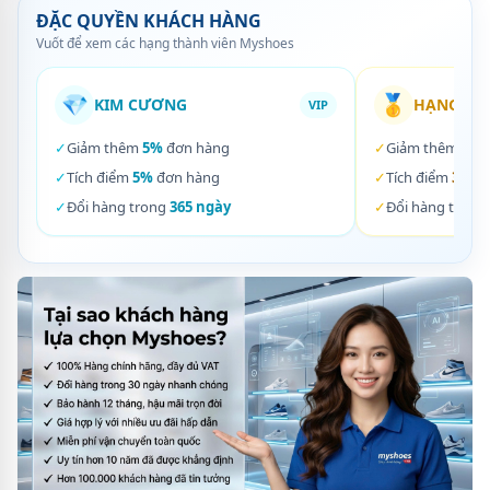
ĐẶC QUYỀN KHÁCH HÀNG
Vuốt để xem các hạng thành viên Myshoes
💎
🥇
KIM CƯƠNG
HẠNG VÀ
VIP
✓
Giảm thêm
5%
đơn hàng
✓
Giảm thêm
3%
✓
Tích điểm
5%
đơn hàng
✓
Tích điểm
3%
đơ
✓
Đổi hàng trong
365 ngày
✓
Đổi hàng trong