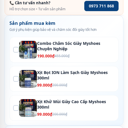
📞 Cần tư vấn nhanh?
0973 711 868
Hỗ trợ chọn size • Tư vấn sản phẩm
Sản phẩm mua kèm
Gợi ý phụ kiện giúp bảo vệ và chăm sóc đôi giày tốt hơn
Combo Chăm Sóc Giày Myshoes
Chuyên Nghiệp
190.000₫
455.000₫
Xịt Bọt ION Làm Sạch Giày Myshoes
300ml
99.000₫
200.000₫
Xịt Khử Mùi Giày Cao Cấp Myshoes
300ml
99.000₫
200.000₫