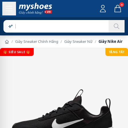
0
Sản phẩm c
/
Giày Sneaker Chính Hãng
/
Giày Sneaker Nữ
/
Giày Nike Air M
🎁 SIÊU SALE 🎁
TẶNG TẤT