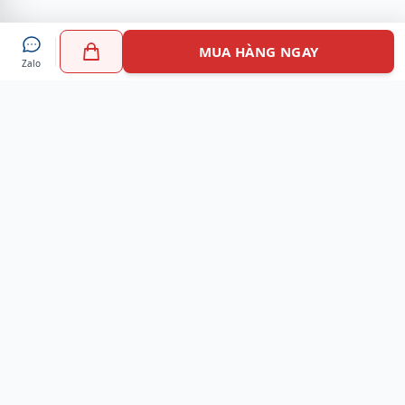
MUA HÀNG NGAY
Zalo
Myshoes là nền tảng mua sắm giày chính hãng hàng đầu
Việt Nam với hơn 100.000 khách hàng đã tin tưởng và lựa
chọn. Cùng với công nghệ hiện đại chúng tôi cam kết