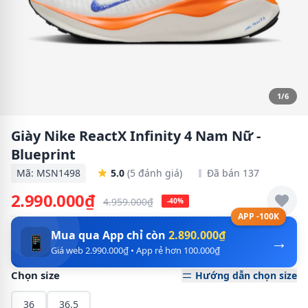
1/6
Giày Nike ReactX Infinity 4 Nam Nữ -
Blueprint
Mã: MSN1498
5.0
(5 đánh giá)
Đã bán 137
2.990.000₫
4.959.000₫
-40%
APP -100K
Mua qua App chỉ còn
2.890.000₫
→
📱
Giá web 2.990.000₫ • App rẻ hơn 100.000₫
Chọn size
Hướng dẫn chọn size
36
36.5