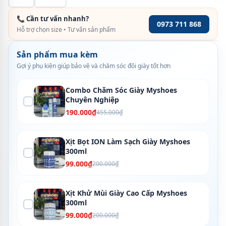
📞 Cần tư vấn nhanh?
0973 711 868
Hỗ trợ chọn size • Tư vấn sản phẩm
Sản phẩm mua kèm
Gợi ý phụ kiện giúp bảo vệ và chăm sóc đôi giày tốt hơn
Combo Chăm Sóc Giày Myshoes
Chuyên Nghiệp
190.000₫
455.000₫
Xịt Bọt ION Làm Sạch Giày Myshoes
300ml
99.000₫
200.000₫
Xịt Khử Mùi Giày Cao Cấp Myshoes
300ml
99.000₫
200.000₫