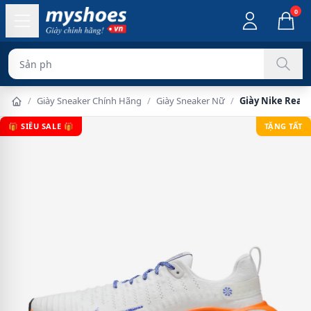
0
Sản phẩm chính hã
/
Giày Sneaker Chính Hãng
/
Giày Sneaker Nữ
/
Giày Nike React
🎁 SIÊU SALE 🎁
TẶNG TẤT