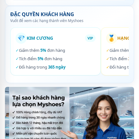
ĐẶC QUYỀN KHÁCH HÀNG
Vuốt để xem các hạng thành viên Myshoes
💎
🥇
KIM CƯƠNG
HẠNG VÀ
VIP
✓
Giảm thêm
5%
đơn hàng
✓
Giảm thêm
3%
✓
Tích điểm
5%
đơn hàng
✓
Tích điểm
3%
đơ
✓
Đổi hàng trong
365 ngày
✓
Đổi hàng trong