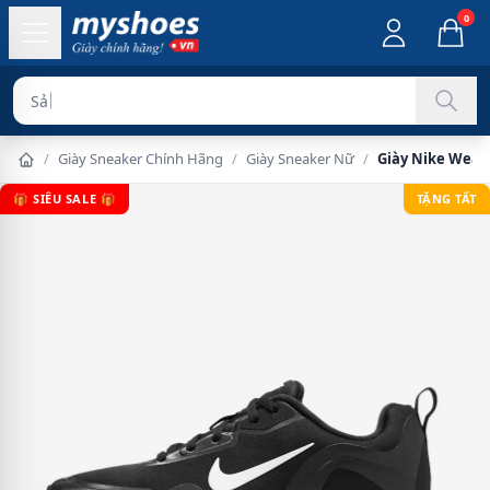
0
Sản phẩm ch
/
Giày Sneaker Chính Hãng
/
Giày Sneaker Nữ
/
Giày Nike Wear
🎁 SIÊU SALE 🎁
TẶNG TẤT