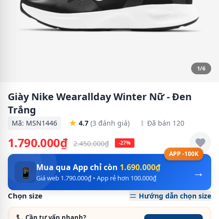
1/6
Giày Nike Wearallday Winter Nữ - Đen
Trắng
Mã: MSN1446
4.7
(3 đánh giá)
Đã bán 120
1.790.000₫
2.450.000₫
-27%
APP -100K
Mua qua App chỉ còn
1.690.000₫
→
📱
Giá web 1.790.000₫ • App rẻ hơn 100.000₫
Chọn size
Hướng dẫn chọn size
📞 Cần tư vấn nhanh?