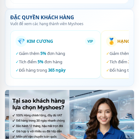
ĐẶC QUYỀN KHÁCH HÀNG
Vuốt để xem các hạng thành viên Myshoes
💎
🥇
KIM CƯƠNG
HẠNG VÀ
VIP
✓
Giảm thêm
5%
đơn hàng
✓
Giảm thêm
3%
✓
Tích điểm
5%
đơn hàng
✓
Tích điểm
3%
đơ
✓
Đổi hàng trong
365 ngày
✓
Đổi hàng trong