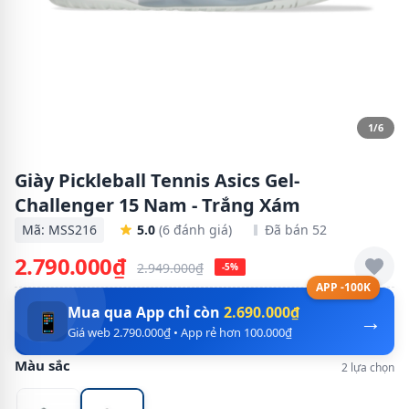
1/6
Giày Pickleball Tennis Asics Gel-
Challenger 15 Nam - Trắng Xám
Mã: MSS216
5.0
(6 đánh giá)
Đã bán 52
2.790.000₫
2.949.000₫
-5%
APP -100K
Mua qua App chỉ còn
2.690.000₫
→
📱
Giá web 2.790.000₫ • App rẻ hơn 100.000₫
Màu sắc
2 lựa chọn