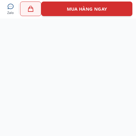
MUA HÀNG NGAY
Zalo
Myshoes là nền tảng mua sắm giày chính hãng hàng đầu
Việt Nam với hơn 100.000 khách hàng đã tin tưởng và lựa
chọn. Cùng với công nghệ hiện đại chúng tôi cam kết
mang đến trải nghiệm mua sắm tuyệt vời nhất.