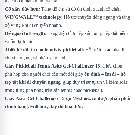
giác thoải mái khi thi đấu lâu.
Cổ giày dày hơn:
Tăng độ êm và độ ổn định quanh cổ chân.
WINGWALL™ technology:
Hỗ trợ chuyển động ngang và tăng
độ vững khi di chuyển nhanh.
Đế ngoài full-length:
Tăng diện tích tiếp xúc, giúp tiếp đất mềm
và ổn định hơn.
Thiết kế tối ưu cho tennis & pickleball:
Hỗ trợ tốt các pha di
chuyển ngang và phản xạ nhanh.
Giày Pickleball Tennis Asics Gel-Challenger 15
là lựa chọn
phù hợp cho người chơi cần một đôi giày
ổn định – êm ái – hỗ
trợ tốt khi di chuyển ngang
, giúp duy trì sự tự tin và kiểm soát
trong từng pha bóng trên sân tennis hoặc pickleball.
Giày
Asics Gel-Challenger 15
tại Myshoes.vn được phân phối
chính hãng. Full box, đầy đủ hóa đơn.