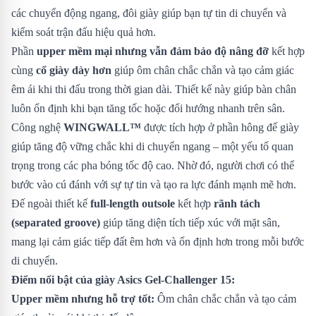
các chuyển động ngang, đôi giày giúp bạn tự tin di chuyển và
kiểm soát trận đấu hiệu quả hơn.
Phần
upper mềm mại nhưng vẫn đảm bảo độ nâng đỡ
kết hợp
cùng
cổ giày dày hơn
giúp ôm chân chắc chắn và tạo cảm giác
êm ái khi thi đấu trong thời gian dài. Thiết kế này giúp bàn chân
luôn ổn định khi bạn tăng tốc hoặc đổi hướng nhanh trên sân.
Công nghệ
WINGWALL™
được tích hợp ở phần hông đế giày
giúp tăng độ vững chắc khi di chuyển ngang – một yếu tố quan
trọng trong các pha bóng tốc độ cao. Nhờ đó, người chơi có thể
bước vào cú đánh với sự tự tin và tạo ra lực đánh mạnh mẽ hơn.
Đế ngoài thiết kế
full-length outsole
kết hợp
rãnh tách
(separated groove)
giúp tăng diện tích tiếp xúc với mặt sân,
mang lại cảm giác tiếp đất êm hơn và ổn định hơn trong mỗi bước
di chuyển.
Điểm nổi bật của giày Asics Gel-Challenger 15:
Upper mềm nhưng hỗ trợ tốt:
Ôm chân chắc chắn và tạo cảm