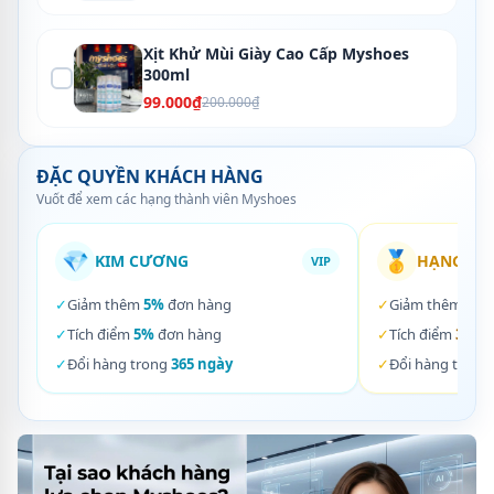
Xịt Khử Mùi Giày Cao Cấp Myshoes
300ml
99.000₫
200.000₫
ĐẶC QUYỀN KHÁCH HÀNG
Vuốt để xem các hạng thành viên Myshoes
💎
🥇
KIM CƯƠNG
HẠNG VÀ
VIP
✓
Giảm thêm
5%
đơn hàng
✓
Giảm thêm
3%
✓
Tích điểm
5%
đơn hàng
✓
Tích điểm
3%
đơ
✓
Đổi hàng trong
365 ngày
✓
Đổi hàng trong