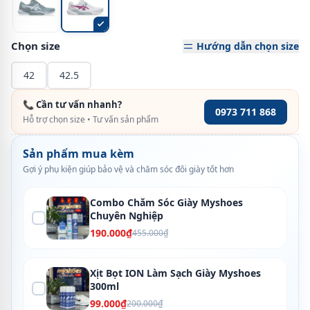
Chọn size
Hướng dẫn chọn size
42
42.5
📞 Cần tư vấn nhanh?
0973 711 868
Hỗ trợ chọn size • Tư vấn sản phẩm
Sản phẩm mua kèm
Gợi ý phụ kiện giúp bảo vệ và chăm sóc đôi giày tốt hơn
Combo Chăm Sóc Giày Myshoes
Chuyên Nghiệp
190.000₫
455.000₫
Xịt Bọt ION Làm Sạch Giày Myshoes
300ml
99.000₫
200.000₫