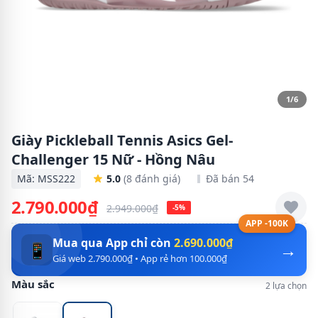
1/6
Giày Pickleball Tennis Asics Gel-
Challenger 15 Nữ - Hồng Nâu
Mã: MSS222
5.0
(8 đánh giá)
Đã bán 54
2.790.000₫
2.949.000₫
-5%
APP -100K
Mua qua App chỉ còn
2.690.000₫
→
📱
Giá web 2.790.000₫ • App rẻ hơn 100.000₫
Màu sắc
2 lựa chọn