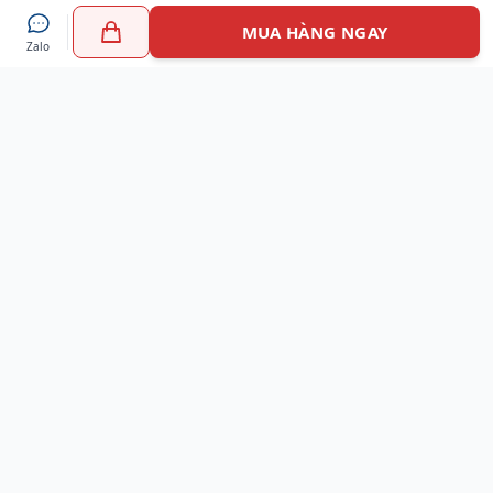
MUA HÀNG NGAY
Zalo
Myshoes là nền tảng mua sắm giày chính hãng hàng đầu
Việt Nam với hơn 100.000 khách hàng đã tin tưởng và lựa
chọn. Cùng với công nghệ hiện đại chúng tôi cam kết
mang đến trải nghiệm mua sắm tuyệt vời nhất.