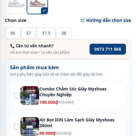
Chọn size
Hướng dẫn chọn size
36
37
37.5
38
📞 Cần tư vấn nhanh?
0973 711 868
Hỗ trợ chọn size • Tư vấn sản phẩm
Sản phẩm mua kèm
Gợi ý phụ kiện giúp bảo vệ và chăm sóc đôi giày tốt hơn
Combo Chăm Sóc Giày Myshoes
Chuyên Nghiệp
190.000₫
455.000₫
Xịt Bọt ION Làm Sạch Giày Myshoes
300ml
99.000₫
200.000₫