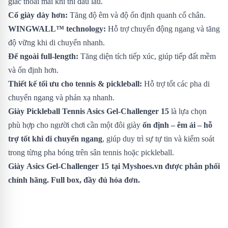
giác thoải mái khi thi đấu lâu.
Cổ giày dày hơn:
Tăng độ êm và độ ổn định quanh cổ chân.
WINGWALL™ technology:
Hỗ trợ chuyển động ngang và tăng
độ vững khi di chuyển nhanh.
Đế ngoài full-length:
Tăng diện tích tiếp xúc, giúp tiếp đất mềm
và ổn định hơn.
Thiết kế tối ưu cho tennis & pickleball:
Hỗ trợ tốt các pha di
chuyển ngang và phản xạ nhanh.
Giày Pickleball Tennis Asics Gel-Challenger 15
là lựa chọn
phù hợp cho người chơi cần một đôi giày
ổn định – êm ái – hỗ
trợ tốt khi di chuyển ngang
, giúp duy trì sự tự tin và kiểm soát
trong từng pha bóng trên sân tennis hoặc pickleball.
Giày
Asics Gel-Challenger 15
tại Myshoes.vn được phân phối
chính hãng. Full box, đầy đủ hóa đơn.