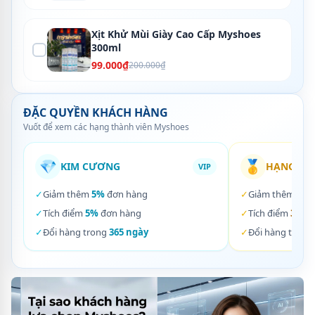
Xịt Khử Mùi Giày Cao Cấp Myshoes
300ml
99.000₫
200.000₫
ĐẶC QUYỀN KHÁCH HÀNG
Vuốt để xem các hạng thành viên Myshoes
💎
🥇
KIM CƯƠNG
HẠNG VÀ
VIP
✓
Giảm thêm
5%
đơn hàng
✓
Giảm thêm
3%
✓
Tích điểm
5%
đơn hàng
✓
Tích điểm
3%
đơ
✓
Đổi hàng trong
365 ngày
✓
Đổi hàng trong