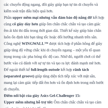
các chuyển động ngang, đôi giày giúp bạn tự tin di chuyển và
kiểm soát trận đấu hiệu quả hơn.
Phần
upper mềm mại nhưng vẫn đảm bảo độ nâng đỡ
kết hợp
cùng
cổ giày dày hơn
giúp ôm chân chắc chắn và tạo cảm giác
êm ái khi thi đấu trong thời gian dài. Thiết kế này giúp bàn chân
luôn ổn định khi bạn tăng tốc hoặc đổi hướng nhanh trên sân.
Công nghệ
WINGWALL™
được tích hợp ở phần hông đế giày
giúp tăng độ vững chắc khi di chuyển ngang – một yếu tố quan
trọng trong các pha bóng tốc độ cao. Nhờ đó, người chơi có thể
bước vào cú đánh với sự tự tin và tạo ra lực đánh mạnh mẽ hơn.
Đế ngoài thiết kế
full-length outsole
kết hợp
rãnh tách
(separated groove)
giúp tăng diện tích tiếp xúc với mặt sân,
mang lại cảm giác tiếp đất êm hơn và ổn định hơn trong mỗi bước
di chuyển.
Điểm nổi bật của giày Asics Gel-Challenger 15:
Upper mềm nhưng hỗ trợ tốt:
Ôm chân chắc chắn và tạo cảm