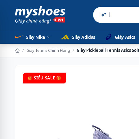
Sản phẩm chí
Giày Nike
Giày Adidas
Giày Asics
/
Giày Tennis Chính Hãng
/
Giày Pickleball Tennis Asics So
🎁 SIÊU SALE 🎁