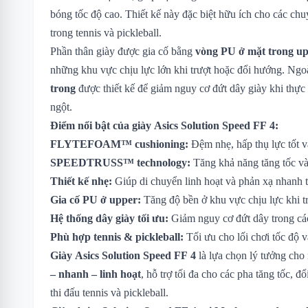
bóng tốc độ cao. Thiết kế này đặc biệt hữu ích cho các c
trong tennis và pickleball.
Phần thân giày được gia cố bằng
vòng PU ở mặt trong u
những khu vực chịu lực lớn khi trượt hoặc đổi hướng. Ngo
trong
được thiết kế để giảm nguy cơ đứt dây giày khi thực
ngột.
Điểm nổi bật của giày Asics Solution Speed FF 4:
FLYTEFOAM™ cushioning:
Đệm nhẹ, hấp thụ lực tốt v
SPEEDTRUSS™ technology:
Tăng khả năng tăng tốc và
Thiết kế nhẹ:
Giúp di chuyển linh hoạt và phản xạ nhanh t
Gia cố PU ở upper:
Tăng độ bền ở khu vực chịu lực khi t
Hệ thống dây giày tối ưu:
Giảm nguy cơ đứt dây trong c
Phù hợp tennis & pickleball:
Tối ưu cho lối chơi tốc độ 
Giày Asics Solution Speed FF 4
là lựa chọn lý tưởng cho
– nhanh – linh hoạt
, hỗ trợ tối đa cho các pha tăng tốc, 
thi đấu tennis và pickleball.