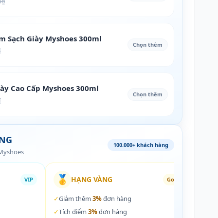
0₫
àm Sạch Giày Myshoes 300ml
Chọn thêm
₫
iày Cao Cấp Myshoes 300ml
Chọn thêm
₫
ÀNG
100.000+ khách hàng
 Myshoes
🥇
🏵️
HẠNG VÀNG
VIP
Gold
✓
Giảm thêm
3%
đơn hàng
✓
Giả
✓
Tích điểm
3%
đơn hàng
✓
Tích