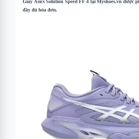
Giày
Asics Solution Speed FF 4
tại Myshoes.vn được ph
đầy đủ hóa đơn.