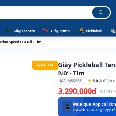
Giày Lacoste
Giày Puma
Pickleball
lution Speed FF 4 Nữ - Tím
Giày Pickleball Ten
TẶNG TẤT
Nữ - Tím
Mã: MSS223
5.0
(8 đánh g
3.290.000₫
3.499.0
Mua qua App chỉ cò
📱
Giá web 3.290.000₫ • App r