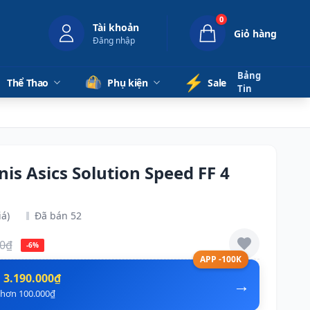
0
Tài khoản
Giỏ hàng
Đăng nhập
Bảng
⚡️
Thể Thao
Phụ kiện
Sale
Tin
nis Asics Solution Speed FF 4
iá)
Đã bán 52
00₫
-6%
APP -100K
n
3.190.000₫
→
ẻ hơn 100.000₫