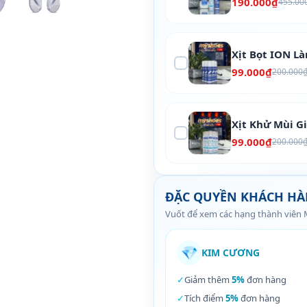
190.000₫
455.00
Xịt Bọt ION L
99.000₫
200.000
Xịt Khử Mùi G
99.000₫
200.000
ĐẶC QUYỀN KHÁCH H
Vuốt để xem các hạng thành viên
💎
KIM CƯƠNG
✓
Giảm thêm
5%
đơn hàng
✓
Tích điểm
5%
đơn hàng