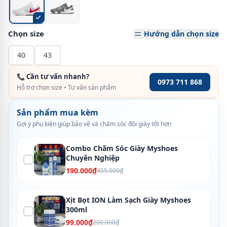
Chọn size
Hướng dẫn chọn size
40
43
📞 Cần tư vấn nhanh?
0973 711 868
Hỗ trợ chọn size • Tư vấn sản phẩm
Sản phẩm mua kèm
Gợi ý phụ kiện giúp bảo vệ và chăm sóc đôi giày tốt hơn
Combo Chăm Sóc Giày Myshoes
Chuyên Nghiệp
190.000₫
455.000₫
Xịt Bọt ION Làm Sạch Giày Myshoes
300ml
99.000₫
200.000₫