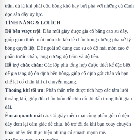
trận, dù là khi phải cứu bóng khó hay bứt phá với những cú đánh
dọc sân đầy uy lực.
TÍNH NĂNG & LỢI ÍCH
Độ bền vượt trội
: Đầu mũi giày được gia cố bằng cao su dày,
giúp giảm thiểu mài mòn khi kéo lê chân trong những pha xử lý
bóng quyết liệt. Đế ngoài sử dụng cao su có độ mài mòn cao ở
phần trước chân, tăng cường độ bám và độ bền.
Hỗ trợ chắc chắn
: Các lớp phủ tổng hợp được thiết kế đặc biệt
để gia tăng độ ổn định bên hông, giúp cố định gót chân và hạn
chế lật cổ chân khi di chuyển ngang.
Thoáng khí tối ưu
: Phần thân trên được tích hợp các tấm lưới
thoáng khí, giúp đôi chân luôn dễ chịu dù thi đấu trong thời gian
dài.
Êm ái quanh mắt cá
: Cổ giày mềm mại cùng phần gót có đệm
dày đem lại cảm giác dễ chịu, hỗ trợ tối đa khi bạn xoay chuyển
hoặc nhảy lên thực hiện những cú smash mạnh mẽ.