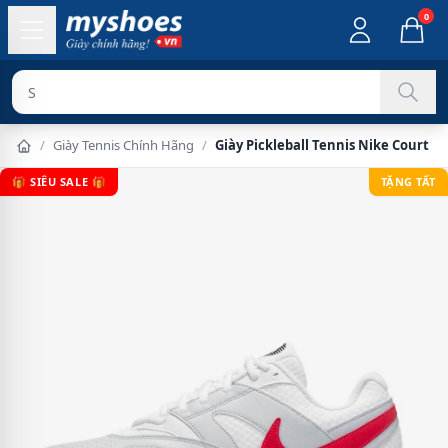
0
Sản phẩm ch
/
Giày Tennis Chính Hãng
/
Giày Pickleball Tennis Nike Court L
🎁 SIÊU SALE 🎁
TẶNG TẤT