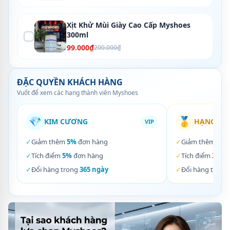
Xịt Khử Mùi Giày Cao Cấp Myshoes
300ml
99.000₫
200.000₫
ĐẶC QUYỀN KHÁCH HÀNG
Vuốt để xem các hạng thành viên Myshoes
💎
🥇
KIM CƯƠNG
HẠNG VÀ
VIP
✓
Giảm thêm
5%
đơn hàng
✓
Giảm thêm
3%
✓
Tích điểm
5%
đơn hàng
✓
Tích điểm
3%
đơ
✓
Đổi hàng trong
365 ngày
✓
Đổi hàng trong