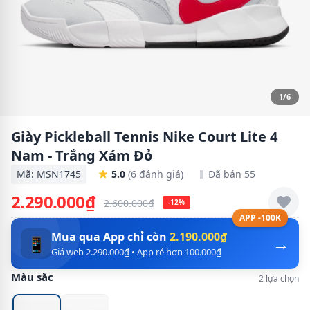
1/6
Giày Pickleball Tennis Nike Court Lite 4
Nam - Trắng Xám Đỏ
Mã: MSN1745
5.0
(6 đánh giá)
Đã bán 55
2.290.000₫
2.600.000₫
-12%
APP -100K
Mua qua App chỉ còn
2.190.000₫
→
📱
Giá web 2.290.000₫ • App rẻ hơn 100.000₫
Màu sắc
2 lựa chọn