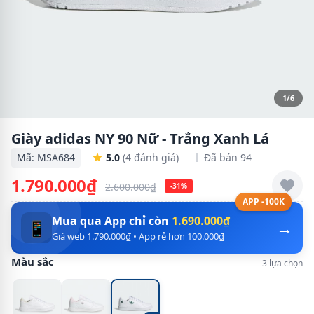
1/6
Giày adidas NY 90 Nữ - Trắng Xanh Lá
Mã: MSA684
5.0
(4 đánh giá)
Đã bán 94
1.790.000₫
2.600.000₫
-31%
APP -100K
Mua qua App chỉ còn
1.690.000₫
→
📱
Giá web 1.790.000₫ • App rẻ hơn 100.000₫
Màu sắc
3 lựa chọn