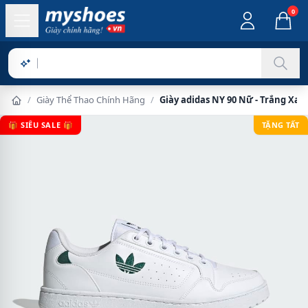
0
Sản phẩm
/
Giày Thể Thao Chính Hãng
/
Giày adidas NY 90 Nữ - Trắng Xan
🎁 SIÊU SALE 🎁
TẶNG TẤT