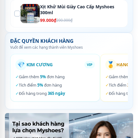
Xịt Khử Mùi Giày Cao Cấp Myshoes
300ml
99.000₫
200.000₫
ĐẶC QUYỀN KHÁCH HÀNG
Vuốt để xem các hạng thành viên Myshoes
💎
🥇
KIM CƯƠNG
HẠNG VÀ
VIP
✓
Giảm thêm
5%
đơn hàng
✓
Giảm thêm
3%
✓
Tích điểm
5%
đơn hàng
✓
Tích điểm
3%
đơ
✓
Đổi hàng trong
365 ngày
✓
Đổi hàng trong