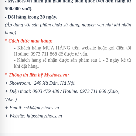
- Myshoes.vn miễn phí giao hàng toàn quốc (với đơn hàng từ
500.000 vnđ).
- Đổi hàng trong 30 ngày.
(Áp dụng với sản phẩm chưa sử dụng, nguyên vẹn như khi nhận
hàng)
* Cách thức mua hàng:
- Khách hàng MUA HÀNG trên website hoặc gọi điện tới
Hotline:
0973 711 868
để được tư vấn.
- Khách hàng sẽ nhận được sản phẩm sau 1 - 3 ngày kể từ
khi đặt hàng.
* Thông tin liên hệ Myshoes.vn:
+ Showroom: 249 Xã Đàn, Hà Nội.
+ Điện thoại:
0903 479 488
/ Hotline:
0973 711 868
(Zalo,
Viber)
+ Email: cskh@myshoes.vn
+ Website:
https://myshoes.vn