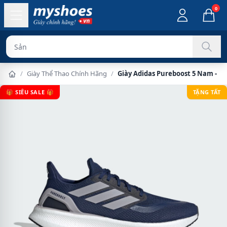
0
Sản phẩm chính
/
Giày Thể Thao Chính Hãng
/
Giày Adidas Pureboost 5 Nam - N
🎁 SIÊU SALE 🎁
TẶNG TẤT