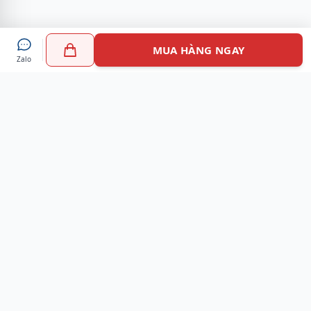
MUA HÀNG NGAY
Zalo
Myshoes là nền tảng mua sắm giày chính hãng hàng đầu
Việt Nam với hơn 100.000 khách hàng đã tin tưởng và lựa