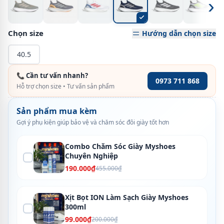
›
Chọn size
Hướng dẫn chọn size
40.5
📞 Cần tư vấn nhanh?
0973 711 868
Hỗ trợ chọn size • Tư vấn sản phẩm
Sản phẩm mua kèm
Gợi ý phụ kiện giúp bảo vệ và chăm sóc đôi giày tốt hơn
Combo Chăm Sóc Giày Myshoes
Chuyên Nghiệp
190.000₫
455.000₫
Xịt Bọt ION Làm Sạch Giày Myshoes
300ml
99.000₫
200.000₫