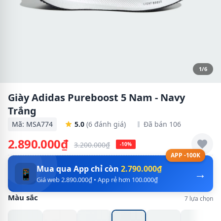
1/6
Giày Adidas Pureboost 5 Nam - Navy
Trắng
Mã: MSA774
5.0
(6 đánh giá)
Đã bán 106
2.890.000₫
3.200.000₫
-10%
APP -100K
Mua qua App chỉ còn
2.790.000₫
→
📱
Giá web 2.890.000₫ • App rẻ hơn 100.000₫
Màu sắc
7 lựa chọn