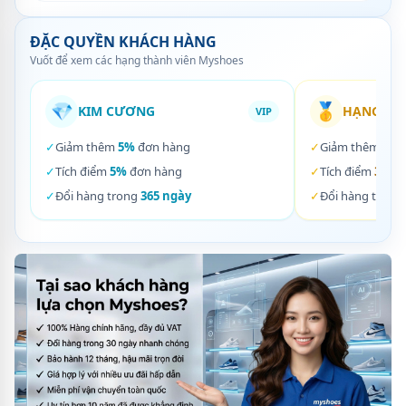
ĐẶC QUYỀN KHÁCH HÀNG
Vuốt để xem các hạng thành viên Myshoes
💎
🥇
KIM CƯƠNG
HẠNG VÀ
VIP
✓
Giảm thêm
5%
đơn hàng
✓
Giảm thêm
3%
✓
Tích điểm
5%
đơn hàng
✓
Tích điểm
3%
đơ
✓
Đổi hàng trong
365 ngày
✓
Đổi hàng trong