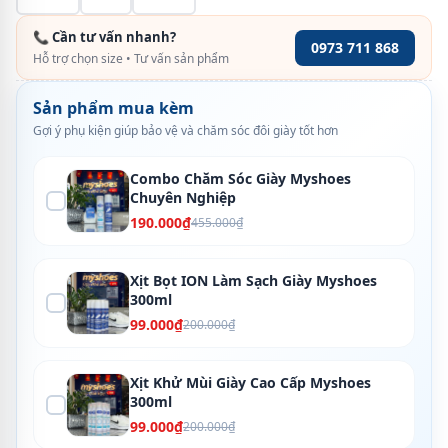
📞 Cần tư vấn nhanh?
0973 711 868
Hỗ trợ chọn size • Tư vấn sản phẩm
Sản phẩm mua kèm
Gợi ý phụ kiện giúp bảo vệ và chăm sóc đôi giày tốt hơn
Combo Chăm Sóc Giày Myshoes
Chuyên Nghiệp
190.000₫
455.000₫
Xịt Bọt ION Làm Sạch Giày Myshoes
300ml
99.000₫
200.000₫
Xịt Khử Mùi Giày Cao Cấp Myshoes
300ml
99.000₫
200.000₫