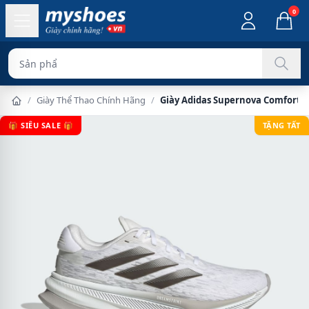
0
Sản phẩm chính hã
/
Giày Thể Thao Chính Hãng
/
Giày Adidas Supernova Comfortgl
🎁 SIÊU SALE 🎁
TẶNG TẤT