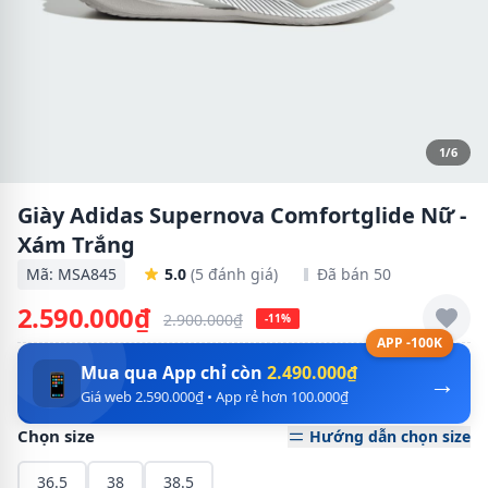
1/6
Giày Adidas Supernova Comfortglide Nữ -
Xám Trắng
Mã: MSA845
5.0
(5 đánh giá)
Đã bán 50
2.590.000₫
2.900.000₫
-11%
APP -100K
Mua qua App chỉ còn
2.490.000₫
→
📱
Giá web 2.590.000₫ • App rẻ hơn 100.000₫
Chọn size
Hướng dẫn chọn size
36.5
38
38.5