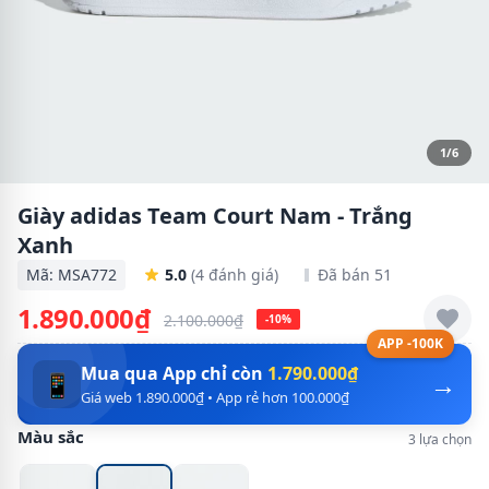
1/6
Giày adidas Team Court Nam - Trắng
Xanh
Mã: MSA772
5.0
(4 đánh giá)
Đã bán 51
1.890.000₫
2.100.000₫
-10%
APP -100K
Mua qua App chỉ còn
1.790.000₫
→
📱
Giá web 1.890.000₫ • App rẻ hơn 100.000₫
Màu sắc
3 lựa chọn