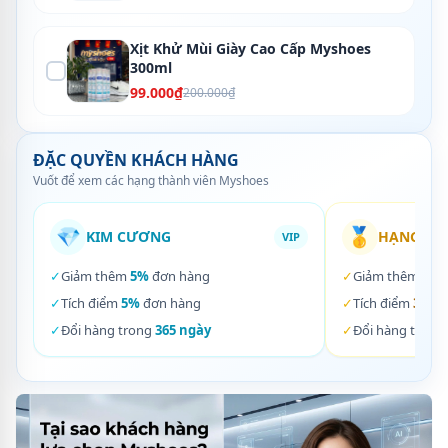
Xịt Khử Mùi Giày Cao Cấp Myshoes
300ml
99.000₫
200.000₫
ĐẶC QUYỀN KHÁCH HÀNG
Vuốt để xem các hạng thành viên Myshoes
💎
🥇
KIM CƯƠNG
HẠNG VÀ
VIP
✓
Giảm thêm
5%
đơn hàng
✓
Giảm thêm
3%
✓
Tích điểm
5%
đơn hàng
✓
Tích điểm
3%
đơ
✓
Đổi hàng trong
365 ngày
✓
Đổi hàng trong