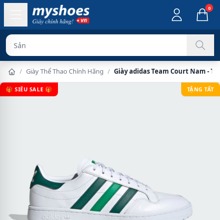
0
Sản phẩm chính
/
Giày Thể Thao Chính Hãng
/
Giày adidas Team Court Nam - T
🎁 SIÊU SALE 🎁
TẶNG TẤT