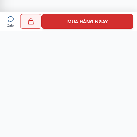
MUA HÀNG NGAY
Zalo
Myshoes là nền tảng mua sắm giày chính hãng hàng đầu
Việt Nam với hơn 100.000 khách hàng đã tin tưởng và lựa