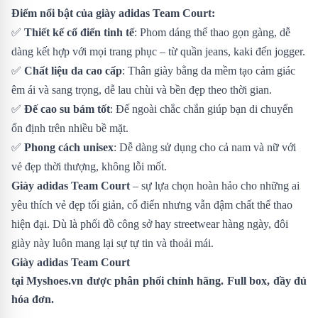
Điểm nổi bật của giày adidas Team Court:
✅
Thiết kế cổ điển tinh tế
: Phom dáng thể thao gọn gàng, dễ
dàng kết hợp với mọi trang phục – từ quần jeans, kaki đến jogger.
✅
Chất liệu da cao cấp
: Thân giày bằng da mềm tạo cảm giác
êm ái và sang trọng, dễ lau chùi và bền đẹp theo thời gian.
✅
Đế cao su bám tốt
: Đế ngoài chắc chắn giúp bạn di chuyển
ổn định trên nhiều bề mặt.
✅
Phong cách unisex
: Dễ dàng sử dụng cho cả nam và nữ với
vẻ đẹp thời thượng, không lỗi mốt.
Giày adidas Team Court
– sự lựa chọn hoàn hảo cho những ai
yêu thích vẻ đẹp tối giản, cổ điển nhưng vẫn đậm chất thể thao
hiện đại. Dù là phối đồ công sở hay streetwear hàng ngày, đôi
giày này luôn mang lại sự tự tin và thoải mái.
Giày adidas Team Court
tại
Myshoes.vn
được phân phối chính hãng. Full box, đầy đủ
hóa đơn.