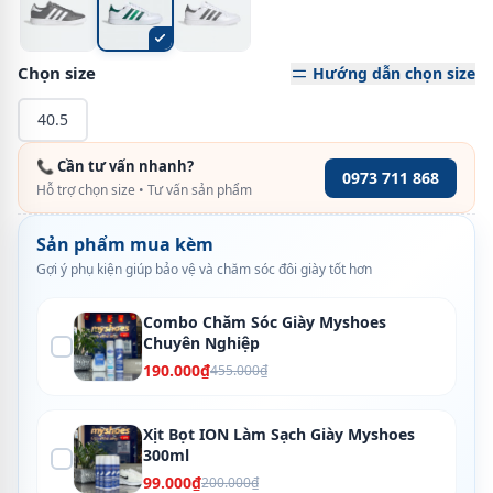
Chọn size
Hướng dẫn chọn size
40.5
📞 Cần tư vấn nhanh?
0973 711 868
Hỗ trợ chọn size • Tư vấn sản phẩm
Sản phẩm mua kèm
Gợi ý phụ kiện giúp bảo vệ và chăm sóc đôi giày tốt hơn
Combo Chăm Sóc Giày Myshoes
Chuyên Nghiệp
190.000₫
455.000₫
Xịt Bọt ION Làm Sạch Giày Myshoes
300ml
99.000₫
200.000₫