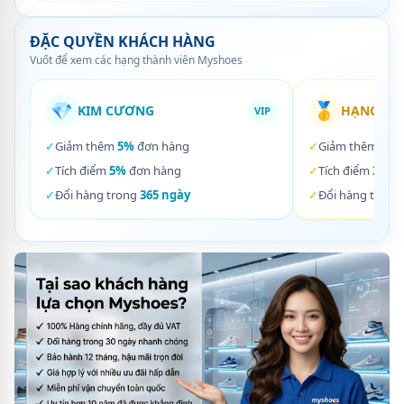
ĐẶC QUYỀN KHÁCH HÀNG
Vuốt để xem các hạng thành viên Myshoes
💎
🥇
KIM CƯƠNG
HẠNG VÀ
VIP
✓
Giảm thêm
5%
đơn hàng
✓
Giảm thêm
3%
✓
Tích điểm
5%
đơn hàng
✓
Tích điểm
3%
đơ
✓
Đổi hàng trong
365 ngày
✓
Đổi hàng trong