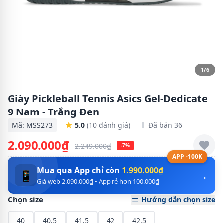
1/6
Giày Pickleball Tennis Asics Gel-Dedicate
9 Nam - Trắng Đen
Mã: MSS273
5.0
(10 đánh giá)
Đã bán 36
2.090.000₫
2.249.000₫
-7%
APP -100K
Mua qua App chỉ còn
1.990.000₫
→
📱
Giá web 2.090.000₫ • App rẻ hơn 100.000₫
Chọn size
Hướng dẫn chọn size
40
40.5
41.5
42
42.5