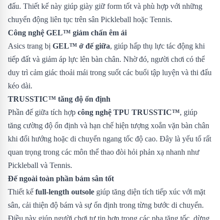
đấu. Thiết kế này giúp giày giữ form tốt và phù hợp với những
chuyển động liên tục trên sân Pickleball hoặc Tennis.
Công nghệ GEL™ giảm chấn êm ái
Asics trang bị
GEL™ ở đế giữa
, giúp hấp thụ lực tác động khi
tiếp đất và giảm áp lực lên bàn chân. Nhờ đó, người chơi có thể
duy trì cảm giác thoải mái trong suốt các buổi tập luyện và thi đấu
kéo dài.
TRUSSTIC™ tăng độ ổn định
Phần đế giữa tích hợp
công nghệ TPU TRUSSTIC™
, giúp
tăng cường độ ổn định và hạn chế hiện tượng xoắn vặn bàn chân
khi đổi hướng hoặc di chuyển ngang tốc độ cao. Đây là yếu tố rất
quan trọng trong các môn thể thao đòi hỏi phản xạ nhanh như
Pickleball và Tennis.
Đế ngoài toàn phần bám sân tốt
Thiết kế
full-length outsole
giúp tăng diện tích tiếp xúc với mặt
sân, cải thiện độ bám và sự ổn định trong từng bước di chuyển.
Điều này giúp người chơi tự tin hơn trong các pha tăng tốc, dừng