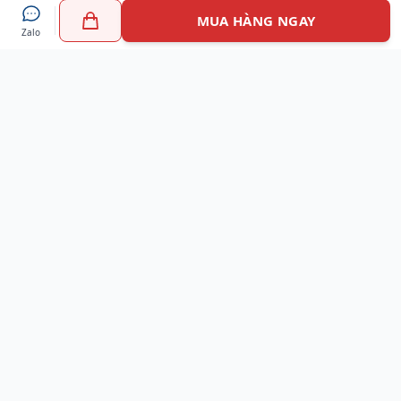
MUA HÀNG NGAY
Zalo
Myshoes là nền tảng mua sắm giày chính hãng hàng đầu
Việt Nam với hơn 100.000 khách hàng đã tin tưởng và lựa
chọn. Cùng với công nghệ hiện đại chúng tôi cam kết
mang đến trải nghiệm mua sắm tuyệt vời nhất.