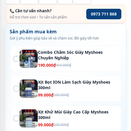
📞 Cần tư vấn nhanh?
0973 711 868
Hỗ trợ chọn size • Tư vấn sản phẩm
Sản phẩm mua kèm
Gợi ý phụ kiện giúp bảo vệ và chăm sóc đôi giày tốt hơn
Combo Chăm Sóc Giày Myshoes
Chuyên Nghiệp
190.000₫
455.000₫
Xịt Bọt ION Làm Sạch Giày Myshoes
300ml
99.000₫
200.000₫
Xịt Khử Mùi Giày Cao Cấp Myshoes
300ml
99.000₫
200.000₫