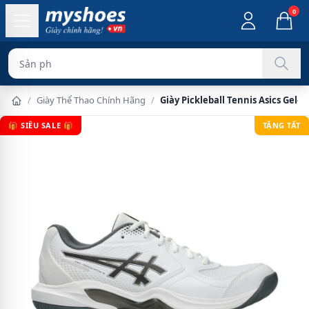
0
Sản phẩm chính hã
/
Giày Thể Thao Chính Hãng
/
Giày Pickleball Tennis Asics Gel-
🎁 SIÊU SALE 🎁
TẶNG TẤT