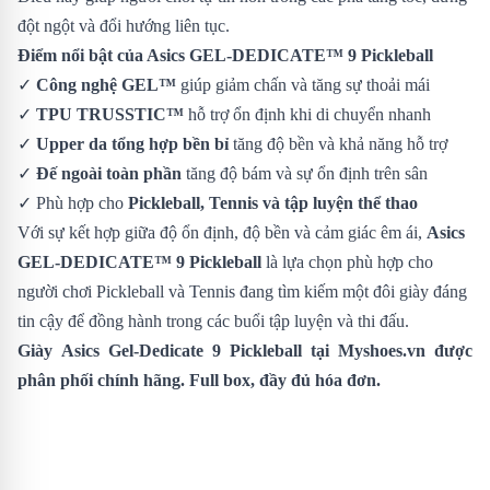
đột ngột và đổi hướng liên tục.
Điểm nổi bật của Asics GEL-DEDICATE™ 9 Pickleball
✓
Công nghệ GEL™
giúp giảm chấn và tăng sự thoải mái
✓
TPU TRUSSTIC™
hỗ trợ ổn định khi di chuyển nhanh
✓
Upper da tổng hợp bền bỉ
tăng độ bền và khả năng hỗ trợ
✓
Đế ngoài toàn phần
tăng độ bám và sự ổn định trên sân
✓ Phù hợp cho
Pickleball, Tennis và tập luyện thể thao
Với sự kết hợp giữa độ ổn định, độ bền và cảm giác êm ái,
Asics
GEL-DEDICATE™ 9 Pickleball
là lựa chọn phù hợp cho
người chơi Pickleball và Tennis đang tìm kiếm một đôi giày đáng
tin cậy để đồng hành trong các buổi tập luyện và thi đấu.
Giày Asics Gel-Dedicate 9
Pickleball
tại Myshoes.vn được
phân phối chính hãng. Full box, đầy đủ hóa đơn.