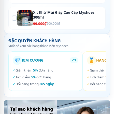
Xịt Khử Mùi Giày Cao Cấp Myshoes
300ml
99.000₫
200.000₫
ĐẶC QUYỀN KHÁCH HÀNG
Vuốt để xem các hạng thành viên Myshoes
💎
🥇
KIM CƯƠNG
HẠNG VÀ
VIP
✓
Giảm thêm
5%
đơn hàng
✓
Giảm thêm
3%
✓
Tích điểm
5%
đơn hàng
✓
Tích điểm
3%
đơ
✓
Đổi hàng trong
365 ngày
✓
Đổi hàng trong