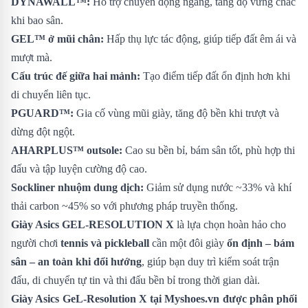
DYNAWALL™:
Hỗ trợ chuyển động ngang, tăng độ vững chắc
khi bao sân.
GEL™ ở mũi chân:
Hấp thụ lực tác động, giúp tiếp đất êm ái và
mượt mà.
Cấu trúc đế giữa hai mảnh:
Tạo điểm tiếp đất ổn định hơn khi
di chuyển liên tục.
PGUARD™:
Gia cố vùng mũi giày, tăng độ bền khi trượt và
dừng đột ngột.
AHARPLUS™ outsole:
Cao su bền bỉ, bám sân tốt, phù hợp thi
đấu và tập luyện cường độ cao.
Sockliner nhuộm dung dịch:
Giảm sử dụng nước ~33% và khí
thải carbon ~45% so với phương pháp truyền thống.
Giày Asics GEL-RESOLUTION X
là lựa chọn hoàn hảo cho
người chơi
tennis và pickleball
cần một đôi giày
ổn định – bám
sân – an toàn khi đổi hướng
, giúp bạn duy trì kiểm soát trận
đấu, di chuyển tự tin và thi đấu bền bỉ trong thời gian dài.
Giày Asics GeL-Resolution X
tại Myshoes.vn được phân phối