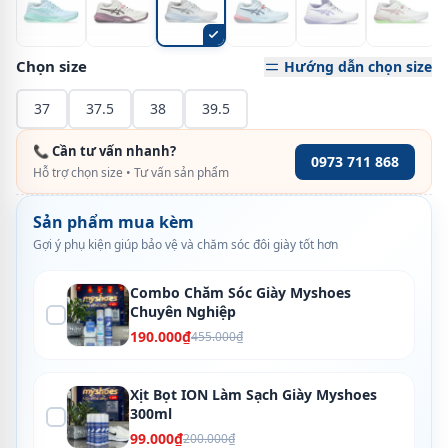
Chọn size
Hướng dẫn chọn size
37
37.5
38
39.5
📞 Cần tư vấn nhanh?
0973 711 868
Hỗ trợ chọn size • Tư vấn sản phẩm
Sản phẩm mua kèm
Gợi ý phụ kiện giúp bảo vệ và chăm sóc đôi giày tốt hơn
Combo Chăm Sóc Giày Myshoes
Chuyên Nghiệp
190.000₫
455.000₫
Xịt Bọt ION Làm Sạch Giày Myshoes
300ml
99.000₫
200.000₫