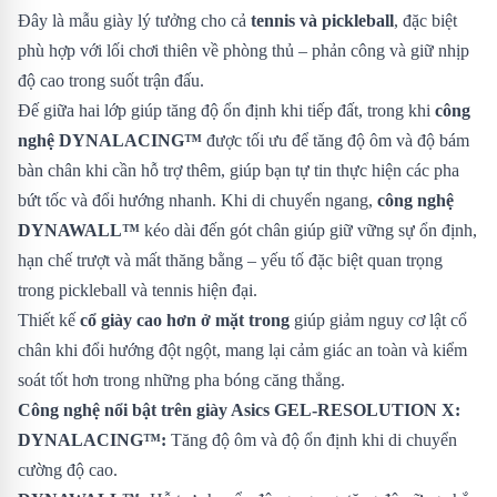
Đây là mẫu giày lý tưởng cho cả
tennis và pickleball
, đặc biệt
phù hợp với lối chơi thiên về phòng thủ – phản công và giữ nhịp
độ cao trong suốt trận đấu.
Đế giữa hai lớp giúp tăng độ ổn định khi tiếp đất, trong khi
công
nghệ DYNALACING™
được tối ưu để tăng độ ôm và độ bám
bàn chân khi cần hỗ trợ thêm, giúp bạn tự tin thực hiện các pha
bứt tốc và đổi hướng nhanh. Khi di chuyển ngang,
công nghệ
DYNAWALL™
kéo dài đến gót chân giúp giữ vững sự ổn định,
hạn chế trượt và mất thăng bằng – yếu tố đặc biệt quan trọng
trong pickleball và tennis hiện đại.
Thiết kế
cổ giày cao hơn ở mặt trong
giúp giảm nguy cơ lật cổ
chân khi đổi hướng đột ngột, mang lại cảm giác an toàn và kiểm
soát tốt hơn trong những pha bóng căng thẳng.
Công nghệ nổi bật trên giày Asics GEL-RESOLUTION X:
DYNALACING™:
Tăng độ ôm và độ ổn định khi di chuyển
cường độ cao.