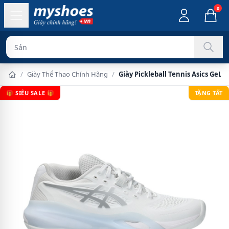
0
Sản phẩm chính
/
Giày Thể Thao Chính Hãng
/
Giày Pickleball Tennis Asics GeL
🎁 SIÊU SALE 🎁
TẶNG TẤT