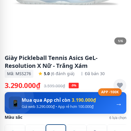
1/6
Giày Pickleball Tennis Asics GeL-
Resolution X Nữ - Trắng Xám
Mã: MSS276
5.0
(6 đánh giá)
Đã bán 30
3.290.000₫
3.599.000₫
-9%
APP -100K
Mua qua App chỉ còn
3.190.000₫
→
📱
Giá web 3.290.000₫ • App rẻ hơn 100.000₫
Màu sắc
6 lựa chọn