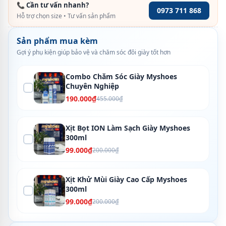
📞 Cần tư vấn nhanh?
0973 711 868
Hỗ trợ chọn size • Tư vấn sản phẩm
Sản phẩm mua kèm
Gợi ý phụ kiện giúp bảo vệ và chăm sóc đôi giày tốt hơn
Combo Chăm Sóc Giày Myshoes
Chuyên Nghiệp
190.000₫
455.000₫
Xịt Bọt ION Làm Sạch Giày Myshoes
300ml
99.000₫
200.000₫
Xịt Khử Mùi Giày Cao Cấp Myshoes
300ml
99.000₫
200.000₫