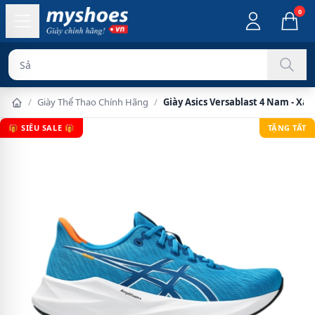
0
Sản phẩm chín
/
Giày Thể Thao Chính Hãng
/
Giày Asics Versablast 4 Nam - Xa
🎁 SIÊU SALE 🎁
TẶNG TẤT