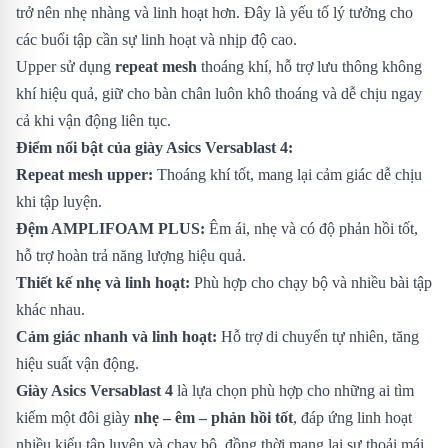
trở nên nhẹ nhàng và linh hoạt hơn. Đây là yếu tố lý tưởng cho
các buổi tập cần sự linh hoạt và nhịp độ cao.
Upper sử dụng
repeat mesh
thoáng khí, hỗ trợ lưu thông không
khí hiệu quả, giữ cho bàn chân luôn khô thoáng và dễ chịu ngay
cả khi vận động liên tục.
Điểm nổi bật của giày Asics Versablast 4:
Repeat mesh upper:
Thoáng khí tốt, mang lại cảm giác dễ chịu
khi tập luyện.
Đệm AMPLIFOAM PLUS:
Êm ái, nhẹ và có độ phản hồi tốt,
hỗ trợ hoàn trả năng lượng hiệu quả.
Thiết kế nhẹ và linh hoạt:
Phù hợp cho chạy bộ và nhiều bài tập
khác nhau.
Cảm giác nhanh và linh hoạt:
Hỗ trợ di chuyển tự nhiên, tăng
hiệu suất vận động.
Giày Asics Versablast 4
là lựa chọn phù hợp cho những ai tìm
kiếm một đôi giày
nhẹ – êm – phản hồi tốt
, đáp ứng linh hoạt
nhiều kiểu tập luyện và chạy bộ, đồng thời mang lại sự thoải mái