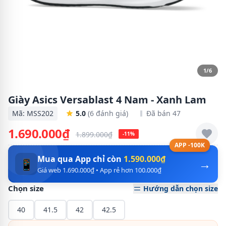
1/6
Giày Asics Versablast 4 Nam - Xanh Lam
Mã: MSS202
5.0
(6 đánh giá)
Đã bán 47
1.690.000₫
1.899.000₫
-11%
APP -100K
Mua qua App chỉ còn
1.590.000₫
→
📱
Giá web 1.690.000₫ • App rẻ hơn 100.000₫
Chọn size
Hướng dẫn chọn size
40
41.5
42
42.5