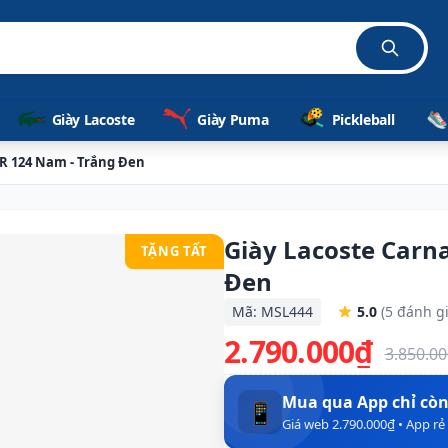
Giày Lacoste
Giày Puma
Pickleball
GR 124 Nam - Trắng Đen
Giày Lacoste Carn
TẶNG TẤT
Đen
Mã: MSL444
5.0
(5 đánh gi
2.790.000₫
3.850.0
Mua qua App chỉ cò
📱
Giá web 2.790.000₫ • App r