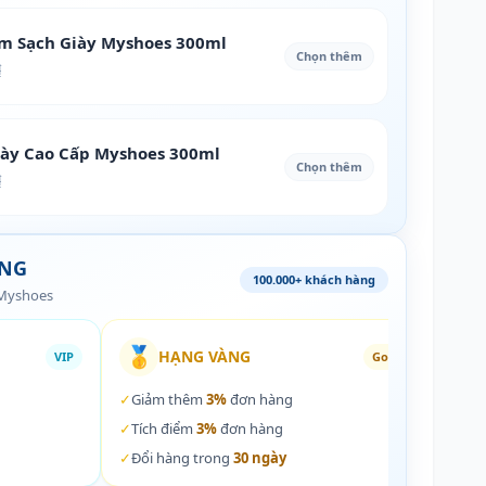
àm Sạch Giày Myshoes 300ml
Chọn thêm
₫
iày Cao Cấp Myshoes 300ml
Chọn thêm
₫
ÀNG
100.000+ khách hàng
 Myshoes
🥇
🏵️
HẠNG VÀNG
VIP
Gold
✓
Giảm thêm
3%
đơn hàng
✓
Giả
✓
Tích điểm
3%
đơn hàng
✓
Tích
✓
Đổi hàng trong
30 ngày
✓
Đổi 