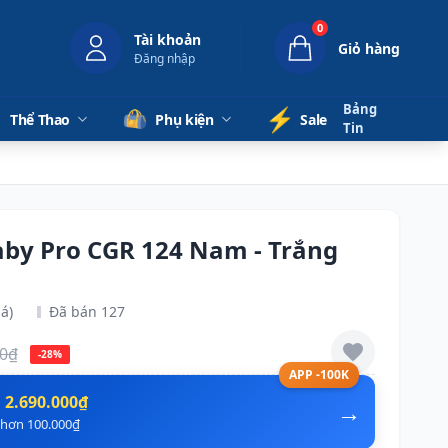
0
Tài khoản
Giỏ hàng
Đăng nhập
Bảng
⚡️
Thể Thao
Phụ kiện
Sale
Tin
aby Pro CGR 124 Nam - Trắng
á)
Đã bán 127
00₫
-28%
APP -100K
n
2.690.000₫
→
ẻ hơn 100.000₫