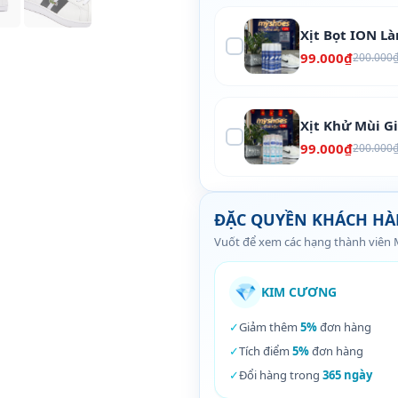
Xịt Bọt ION L
99.000₫
200.000
Xịt Khử Mùi G
99.000₫
200.000
ĐẶC QUYỀN KHÁCH H
Vuốt để xem các hạng thành viên
💎
KIM CƯƠNG
✓
Giảm thêm
5%
đơn hàng
✓
Tích điểm
5%
đơn hàng
✓
Đổi hàng trong
365 ngày