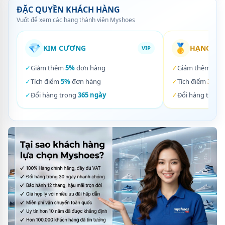
ĐẶC QUYỀN KHÁCH HÀNG
Vuốt để xem các hạng thành viên Myshoes
💎
🥇
KIM CƯƠNG
HẠNG VÀ
VIP
✓
Giảm thêm
5%
đơn hàng
✓
Giảm thêm
3%
✓
Tích điểm
5%
đơn hàng
✓
Tích điểm
3%
đơ
✓
Đổi hàng trong
365 ngày
✓
Đổi hàng trong