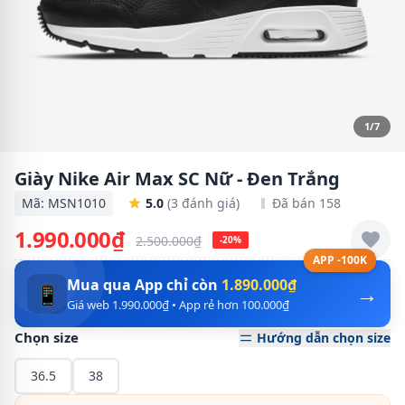
1/7
Giày Nike Air Max SC Nữ - Đen Trắng
Mã: MSN1010
5.0
(3 đánh giá)
Đã bán 158
1.990.000₫
2.500.000₫
-20%
APP -100K
Mua qua App chỉ còn
1.890.000₫
→
📱
Giá web 1.990.000₫ • App rẻ hơn 100.000₫
Chọn size
Hướng dẫn chọn size
36.5
38