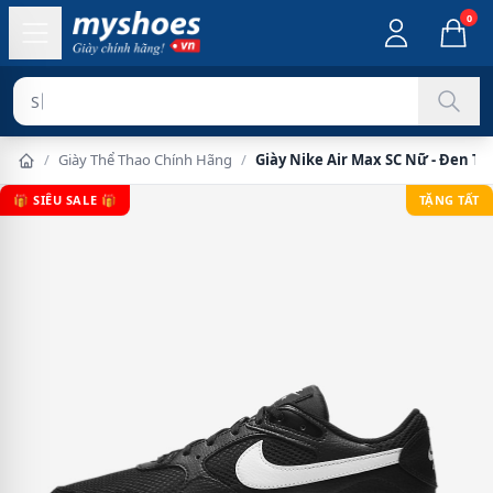
0
Sản phẩm chí
/
Giày Thể Thao Chính Hãng
/
Giày Nike Air Max SC Nữ - Đen Tr
🎁 SIÊU SALE 🎁
TẶNG TẤT