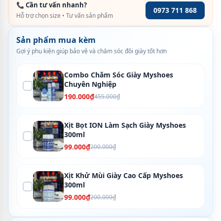
📞 Cần tư vấn nhanh?
0973 711 868
Hỗ trợ chọn size • Tư vấn sản phẩm
Sản phẩm mua kèm
Gợi ý phụ kiện giúp bảo vệ và chăm sóc đôi giày tốt hơn
Combo Chăm Sóc Giày Myshoes
Chuyên Nghiệp
190.000₫
455.000₫
Xịt Bọt ION Làm Sạch Giày Myshoes
300ml
99.000₫
200.000₫
Xịt Khử Mùi Giày Cao Cấp Myshoes
300ml
99.000₫
200.000₫