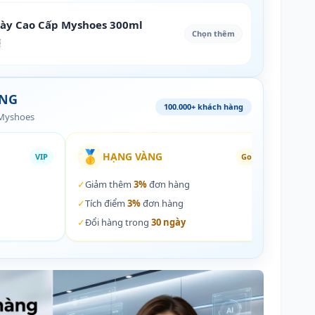
iày Cao Cấp Myshoes 300ml
Chọn thêm
₫
ÀNG
100.000+ khách hàng
 Myshoes
🥇
🏵️
HẠNG VÀNG
VIP
Gold
✓
Giảm thêm
3%
đơn hàng
✓
Giả
✓
Tích điểm
3%
đơn hàng
✓
Tích
✓
Đổi hàng trong
30 ngày
✓
Đổi 