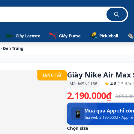
ã
Giày Lacoste
Giày Puma
Pickleball
 - Đen Trắng
Giày Nike Air Max
TẶNG TẤT
Mã: MSN1166
4.8
(15 đánh
2.190.000₫
3.050.0
Mua qua App chỉ cò
📱
Giá web 2.190.000₫ • App r
Chọn size