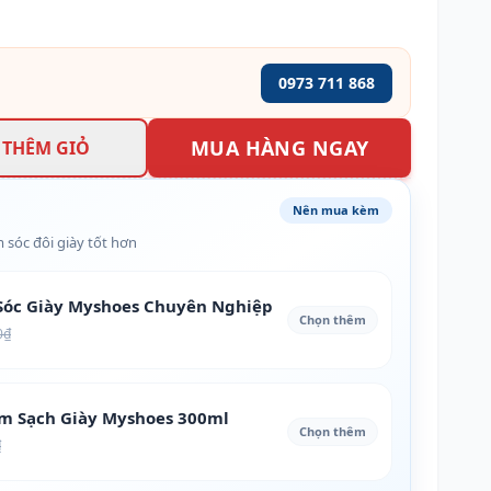
0973 711 868
MUA HÀNG NGAY
THÊM GIỎ
Nên mua kèm
 sóc đôi giày tốt hơn
óc Giày Myshoes Chuyên Nghiệp
Chọn thêm
0₫
àm Sạch Giày Myshoes 300ml
Chọn thêm
₫