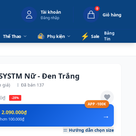
0
Tài khoản
Giỏ hàng
Đăng nhập
Bảng
⚡️
Thể Thao
Phụ kiện
Sale
Tin
 SYSTM Nữ - Đen Trắng
 giá)
Đã bán 137
00₫
-28%
APP -100K
n
2.090.000₫
→
ẻ hơn 100.000₫
Hướng dẫn chọn size