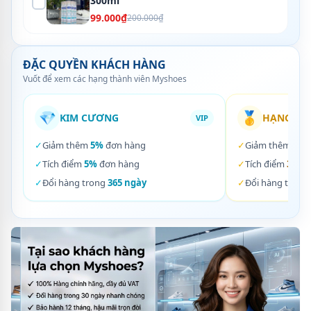
300ml
99.000₫
200.000₫
ĐẶC QUYỀN KHÁCH HÀNG
Vuốt để xem các hạng thành viên Myshoes
💎
🥇
KIM CƯƠNG
HẠNG VÀ
VIP
✓
Giảm thêm
5%
đơn hàng
✓
Giảm thêm
3%
✓
Tích điểm
5%
đơn hàng
✓
Tích điểm
3%
đơ
✓
Đổi hàng trong
365 ngày
✓
Đổi hàng trong