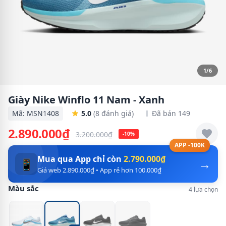
1/6
Giày Nike Winflo 11 Nam - Xanh
Mã: MSN1408
5.0
(8 đánh giá)
Đã bán 149
2.890.000₫
3.200.000₫
-10%
APP -100K
Mua qua App chỉ còn
2.790.000₫
→
📱
Giá web 2.890.000₫ • App rẻ hơn 100.000₫
Màu sắc
4 lựa chọn