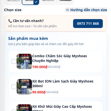
Chọn size
Hướng dẫn chọn size
📞 Cần tư vấn nhanh?
0973 711 868
Hỗ trợ chọn size • Tư vấn sản phẩm
Sản phẩm mua kèm
Gợi ý phụ kiện giúp bảo vệ và chăm sóc đôi giày tốt hơn
Combo Chăm Sóc Giày Myshoes
Chuyên Nghiệp
190.000₫
455.000₫
Xịt Bọt ION Làm Sạch Giày Myshoes
300ml
99.000₫
200.000₫
Xịt Khử Mùi Giày Cao Cấp Myshoes