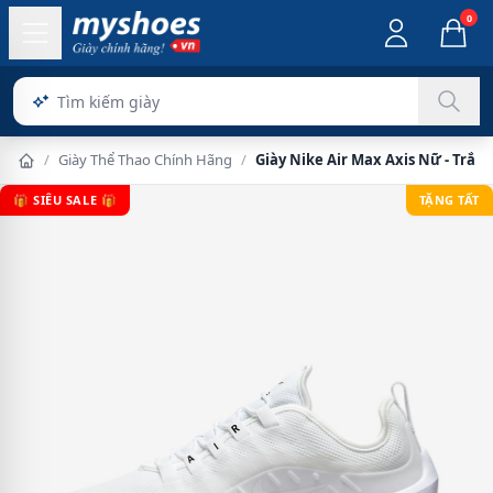
0
/
Giày Thể Thao Chính Hãng
/
Giày Nike Air Max Axis Nữ - Trắn
🎁 SIÊU SALE 🎁
TẶNG TẤT