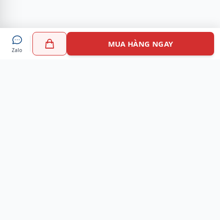
MUA HÀNG NGAY
Zalo
Myshoes là nền tảng mua sắm giày chính hãng hàng đầu
Việt Nam với hơn 100.000 khách hàng đã tin tưởng và lựa