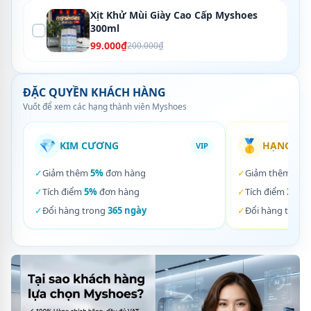
Xịt Khử Mùi Giày Cao Cấp Myshoes
300ml
99.000₫
200.000₫
ĐẶC QUYỀN KHÁCH HÀNG
Vuốt để xem các hạng thành viên Myshoes
💎
🥇
KIM CƯƠNG
HẠNG VÀ
VIP
✓
Giảm thêm
5%
đơn hàng
✓
Giảm thêm
3%
✓
Tích điểm
5%
đơn hàng
✓
Tích điểm
3%
đơ
✓
Đổi hàng trong
365 ngày
✓
Đổi hàng trong