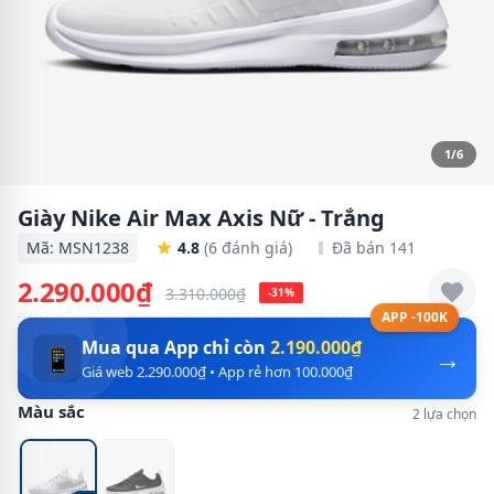
1/6
Giày Nike Air Max Axis Nữ - Trắng
Mã: MSN1238
4.8
(6 đánh giá)
Đã bán 141
2.290.000₫
3.310.000₫
-31%
APP -100K
Mua qua App chỉ còn
2.190.000₫
→
📱
Giá web 2.290.000₫ • App rẻ hơn 100.000₫
Màu sắc
2 lựa chọn