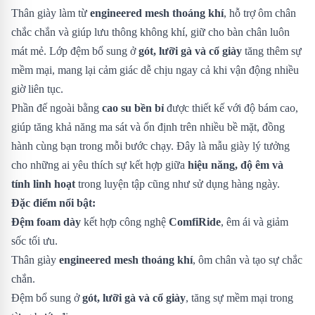
Thân giày làm từ
engineered mesh thoáng khí
, hỗ trợ ôm chân
chắc chắn và giúp lưu thông không khí, giữ cho bàn chân luôn
mát mẻ. Lớp đệm bổ sung ở
gót, lưỡi gà và cổ giày
tăng thêm sự
mềm mại, mang lại cảm giác dễ chịu ngay cả khi vận động nhiều
giờ liên tục.
Phần đế ngoài bằng
cao su bền bỉ
được thiết kế với độ bám cao,
giúp tăng khả năng ma sát và ổn định trên nhiều bề mặt, đồng
hành cùng bạn trong mỗi bước chạy. Đây là mẫu giày lý tưởng
cho những ai yêu thích sự kết hợp giữa
hiệu năng, độ êm và
tính linh hoạt
trong luyện tập cũng như sử dụng hàng ngày.
Đặc điểm nổi bật:
Đệm foam dày
kết hợp công nghệ
ComfiRide
, êm ái và giảm
sốc tối ưu.
Thân giày
engineered mesh thoáng khí
, ôm chân và tạo sự chắc
chắn.
Đệm bổ sung ở
gót, lưỡi gà và cổ giày
, tăng sự mềm mại trong