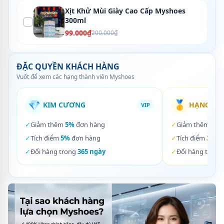
Xịt Khử Mùi Giày Cao Cấp Myshoes
300ml
99.000₫
200.000₫
ĐẶC QUYỀN KHÁCH HÀNG
Vuốt để xem các hạng thành viên Myshoes
💎
🥇
KIM CƯƠNG
HẠNG VÀ
VIP
✓
Giảm thêm
5%
đơn hàng
✓
Giảm thêm
3%
✓
Tích điểm
5%
đơn hàng
✓
Tích điểm
3%
đơ
✓
Đổi hàng trong
365 ngày
✓
Đổi hàng trong