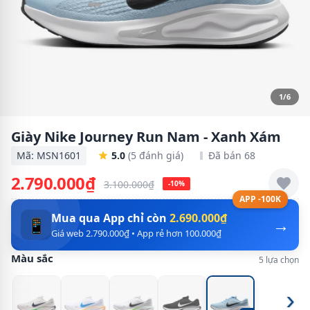
1/6
Giày Nike Journey Run Nam - Xanh Xám
Mã: MSN1601
5.0
(5 đánh giá)
Đã bán 68
2.790.000₫
3.100.000₫
-10%
APP -100K
Mua qua App chỉ còn
2.690.000₫
→
📱
Giá web 2.790.000₫ • App rẻ hơn 100.000₫
Màu sắc
5 lựa chọn
›