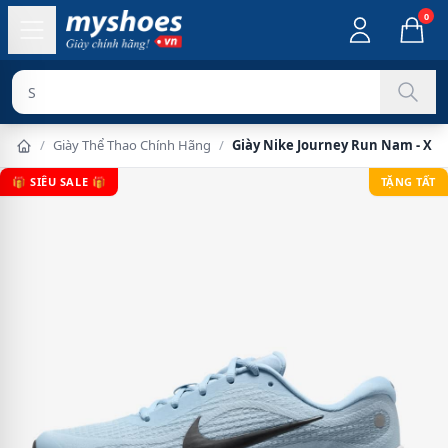
0
Sản phẩm chí
/
Giày Thể Thao Chính Hãng
/
Giày Nike Journey Run Nam - Xa
🎁 SIÊU SALE 🎁
TẶNG TẤT