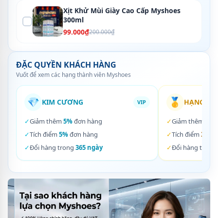
Xịt Khử Mùi Giày Cao Cấp Myshoes
300ml
99.000₫
200.000₫
ĐẶC QUYỀN KHÁCH HÀNG
Vuốt để xem các hạng thành viên Myshoes
💎
🥇
KIM CƯƠNG
HẠNG VÀ
VIP
✓
Giảm thêm
5%
đơn hàng
✓
Giảm thêm
3%
✓
Tích điểm
5%
đơn hàng
✓
Tích điểm
3%
đơ
✓
Đổi hàng trong
365 ngày
✓
Đổi hàng trong