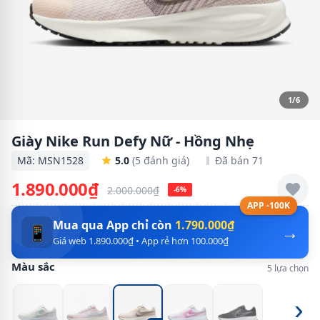
1/6
Giày Nike Run Defy Nữ - Hồng Nhẹ
Mã: MSN1528
5.0
(5 đánh giá)
Đã bán 71
1.890.000₫
2.000.000₫
-6%
APP -100K
Mua qua App chỉ còn
1.790.000₫
→
📱
Giá web 1.890.000₫ • App rẻ hơn 100.000₫
Màu sắc
5 lựa chọn
›