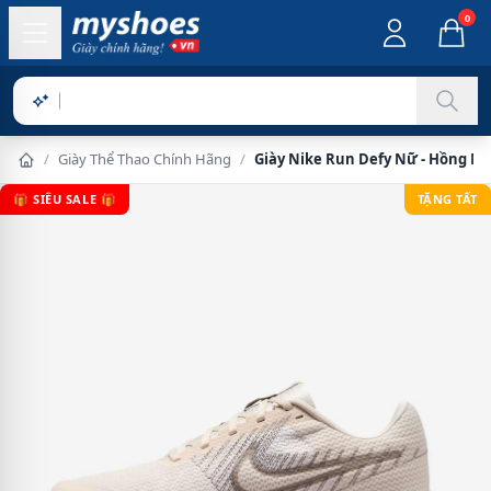
0
Sản phẩm
/
Giày Thể Thao Chính Hãng
/
Giày Nike Run Defy Nữ - Hồng N
🎁 SIÊU SALE 🎁
TẶNG TẤT