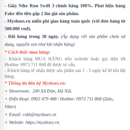
-
Giày Nike Run Swift 3
chính hãng 100%. Phát hiện hàng
Fake đền tiền gấp 2 lần giá sản phẩm.
- Myshoes.vn miễn phí giao hàng toàn quốc (với đơn hàng từ
500.000 vnđ).
- Đổi hàng trong 30 ngày.
(Áp dụng với sản phẩm chưa sử
dụng, nguyên vẹn như khi nhận hàng)
* Cách thức mua hàng:
- Khách hàng MUA HÀNG trên website hoặc gọi điện tới
Hotline:
0973 711 868
để được tư vấn.
- Khách hàng sẽ nhận được sản phẩm sau 1 - 3 ngày kể từ khi đặt
hàng.
* Thông tin liên hệ Myshoes.vn:
+ Showroom: 249 Xã Đàn, Hà Nội.
+ Điện thoại:
0903 479 488
/
Hotline:
0973 711 868
(Zalo,
Viber)
+ Email: cskh@myshoes.vn
+ Website:
https://myshoes.vn