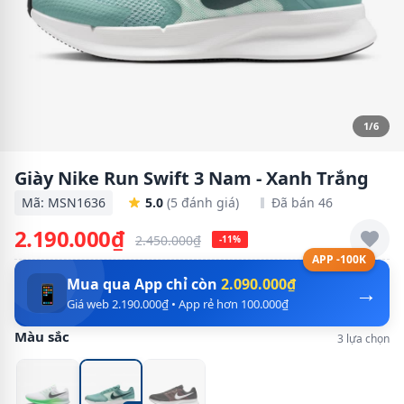
1/6
Giày Nike Run Swift 3 Nam - Xanh Trắng
Mã: MSN1636
5.0
(5 đánh giá)
Đã bán 46
2.190.000₫
2.450.000₫
-11%
APP -100K
Mua qua App chỉ còn
2.090.000₫
→
📱
Giá web 2.190.000₫ • App rẻ hơn 100.000₫
Màu sắc
3 lựa chọn