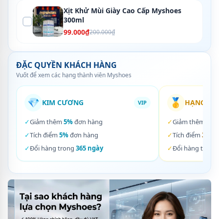
Xịt Khử Mùi Giày Cao Cấp Myshoes
300ml
99.000₫
200.000₫
ĐẶC QUYỀN KHÁCH HÀNG
Vuốt để xem các hạng thành viên Myshoes
💎
🥇
KIM CƯƠNG
HẠNG VÀ
VIP
✓
Giảm thêm
5%
đơn hàng
✓
Giảm thêm
3%
✓
Tích điểm
5%
đơn hàng
✓
Tích điểm
3%
đơ
✓
Đổi hàng trong
365 ngày
✓
Đổi hàng trong