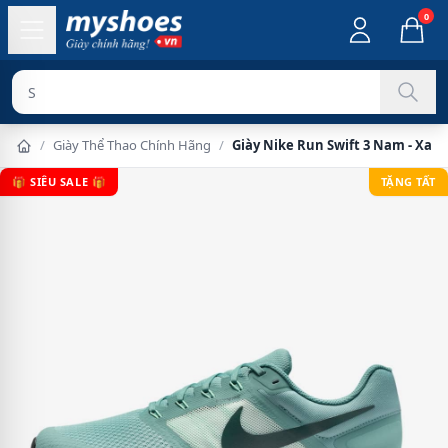
0
Sản phẩm ch
/
Giày Thể Thao Chính Hãng
/
Giày Nike Run Swift 3 Nam - Xan
🎁 SIÊU SALE 🎁
TẶNG TẤT