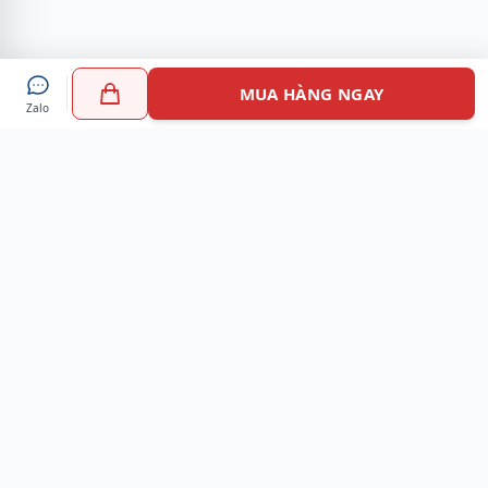
MUA HÀNG NGAY
Zalo
Myshoes là nền tảng mua sắm giày chính hãng hàng đầu
Việt Nam với hơn 100.000 khách hàng đã tin tưởng và lựa