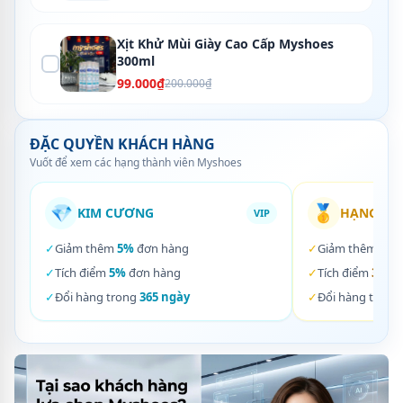
Xịt Khử Mùi Giày Cao Cấp Myshoes
300ml
99.000₫
200.000₫
ĐẶC QUYỀN KHÁCH HÀNG
Vuốt để xem các hạng thành viên Myshoes
💎
🥇
KIM CƯƠNG
HẠNG VÀ
VIP
✓
Giảm thêm
5%
đơn hàng
✓
Giảm thêm
3%
✓
Tích điểm
5%
đơn hàng
✓
Tích điểm
3%
đơ
✓
Đổi hàng trong
365 ngày
✓
Đổi hàng trong