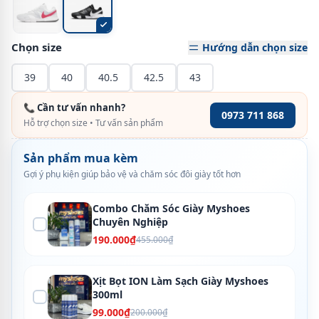
Chọn size
Hướng dẫn chọn size
39
40
40.5
42.5
43
📞 Cần tư vấn nhanh?
0973 711 868
Hỗ trợ chọn size • Tư vấn sản phẩm
Sản phẩm mua kèm
Gợi ý phụ kiện giúp bảo vệ và chăm sóc đôi giày tốt hơn
Combo Chăm Sóc Giày Myshoes
Chuyên Nghiệp
190.000₫
455.000₫
Xịt Bọt ION Làm Sạch Giày Myshoes
300ml
99.000₫
200.000₫