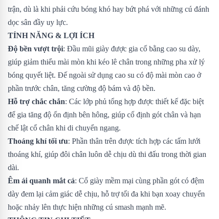
trận, dù là khi phải cứu bóng khó hay bứt phá với những cú đánh
dọc sân đầy uy lực.
TÍNH NĂNG & LỢI ÍCH
Độ bền vượt trội
: Đầu mũi giày được gia cố bằng cao su dày,
giúp giảm thiểu mài mòn khi kéo lê chân trong những pha xử lý
bóng quyết liệt. Đế ngoài sử dụng cao su có độ mài mòn cao ở
phần trước chân, tăng cường độ bám và độ bền.
Hỗ trợ chắc chắn
: Các lớp phủ tổng hợp được thiết kế đặc biệt
để gia tăng độ ổn định bên hông, giúp cố định gót chân và hạn
chế lật cổ chân khi di chuyển ngang.
Thoáng khí tối ưu
: Phần thân trên được tích hợp các tấm lưới
thoáng khí, giúp đôi chân luôn dễ chịu dù thi đấu trong thời gian
dài.
Êm ái quanh mắt cá
: Cổ giày mềm mại cùng phần gót có đệm
dày đem lại cảm giác dễ chịu, hỗ trợ tối đa khi bạn xoay chuyển
hoặc nhảy lên thực hiện những cú smash mạnh mẽ.