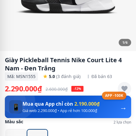
1/6
Giày Pickleball Tennis Nike Court Lite 4
Nam - Đen Trắng
Mã: MSN1555
5.0
(3 đánh giá)
Đã bán 63
2.290.000₫
2.600.000₫
-12%
APP -100K
Mua qua App chỉ còn
2.190.000₫
→
📱
Giá web 2.290.000₫ • App rẻ hơn 100.000₫
Màu sắc
2 lựa chọn