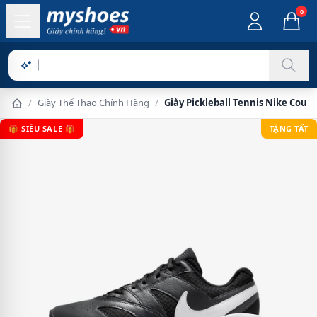
0
Sản phẩm
/
Giày Thể Thao Chính Hãng
/
Giày Pickleball Tennis Nike Court
🎁 SIÊU SALE 🎁
TẶNG TẤT