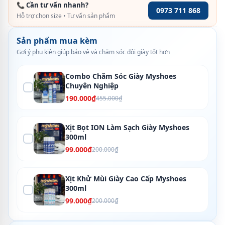
📞 Cần tư vấn nhanh?
0973 711 868
Hỗ trợ chọn size • Tư vấn sản phẩm
Sản phẩm mua kèm
Gợi ý phụ kiện giúp bảo vệ và chăm sóc đôi giày tốt hơn
Combo Chăm Sóc Giày Myshoes
Chuyên Nghiệp
190.000₫
455.000₫
Xịt Bọt ION Làm Sạch Giày Myshoes
300ml
99.000₫
200.000₫
Xịt Khử Mùi Giày Cao Cấp Myshoes
300ml
99.000₫
200.000₫