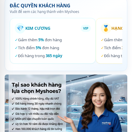
ĐẶC QUYỀN KHÁCH HÀNG
Vuốt để xem các hạng thành viên Myshoes
💎
🥇
KIM CƯƠNG
HẠNG VÀ
VIP
✓
Giảm thêm
5%
đơn hàng
✓
Giảm thêm
3%
✓
Tích điểm
5%
đơn hàng
✓
Tích điểm
3%
đơ
✓
Đổi hàng trong
365 ngày
✓
Đổi hàng trong