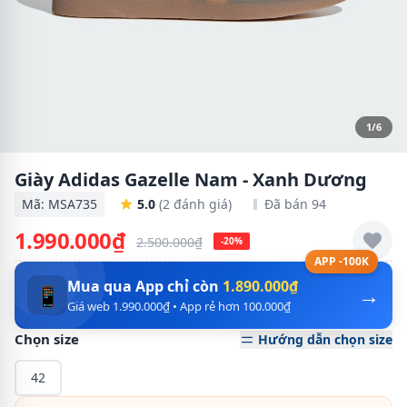
1/6
Giày Adidas Gazelle Nam - Xanh Dương
Mã: MSA735
5.0
(2 đánh giá)
Đã bán 94
1.990.000₫
2.500.000₫
-20%
APP -100K
Mua qua App chỉ còn
1.890.000₫
→
📱
Giá web 1.990.000₫ • App rẻ hơn 100.000₫
Chọn size
Hướng dẫn chọn size
42