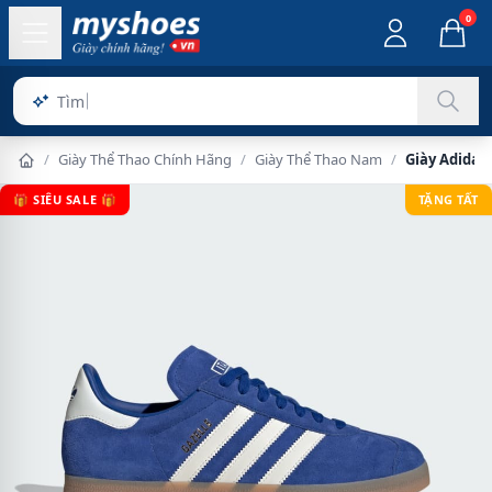
0
S
/
Giày Thể Thao Chính Hãng
/
Giày Thể Thao Nam
/
Giày Adidas
🎁 SIÊU SALE 🎁
TẶNG TẤT