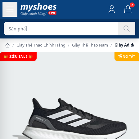
0
Sản phẩm chính hãng 10
/
Giày Thể Thao Chính Hãng
/
Giày Thể Thao Nam
/
Giày Adidas
🎁 SIÊU SALE 🎁
TẶNG TẤT