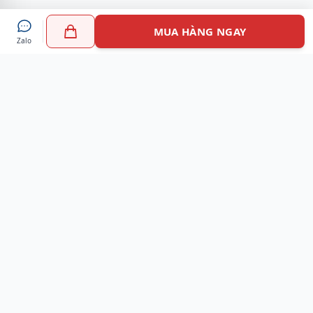
MUA HÀNG NGAY
Zalo
Myshoes là nền tảng mua sắm giày chính hãng hàng đầu
Việt Nam với hơn 100.000 khách hàng đã tin tưởng và lựa
chọn. Cùng với công nghệ hiện đại chúng tôi cam kết
mang đến trải nghiệm mua sắm tuyệt vời nhất.