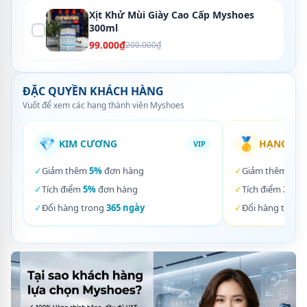
Xịt Khử Mùi Giày Cao Cấp Myshoes
300ml
99.000₫
200.000₫
ĐẶC QUYỀN KHÁCH HÀNG
Vuốt để xem các hạng thành viên Myshoes
💎
🥇
KIM CƯƠNG
HẠNG VÀ
VIP
✓
Giảm thêm
5%
đơn hàng
✓
Giảm thêm
3%
✓
Tích điểm
5%
đơn hàng
✓
Tích điểm
3%
đơ
✓
Đổi hàng trong
365 ngày
✓
Đổi hàng trong