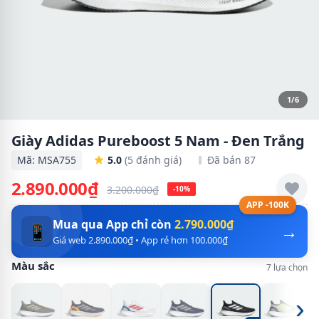
1/6
Giày Adidas Pureboost 5 Nam - Đen Trắng
Mã: MSA755
5.0
(5 đánh giá)
Đã bán 87
2.890.000₫
3.200.000₫
-10%
APP -100K
Mua qua App chỉ còn
2.790.000₫
→
📱
Giá web 2.890.000₫ • App rẻ hơn 100.000₫
Màu sắc
7 lựa chọn
›