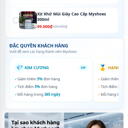
Xịt Khử Mùi Giày Cao Cấp Myshoes
300ml
99.000₫
200.000₫
ĐẶC QUYỀN KHÁCH HÀNG
Vuốt để xem các hạng thành viên Myshoes
💎
🥇
KIM CƯƠNG
HẠNG VÀ
VIP
✓
Giảm thêm
5%
đơn hàng
✓
Giảm thêm
3%
✓
Tích điểm
5%
đơn hàng
✓
Tích điểm
3%
đơ
✓
Đổi hàng trong
365 ngày
✓
Đổi hàng trong