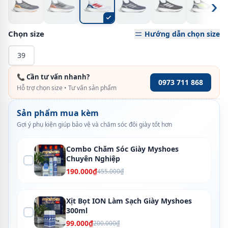
›
Chọn size
Hướng dẫn chọn size
39
📞 Cần tư vấn nhanh?
0973 711 868
Hỗ trợ chọn size • Tư vấn sản phẩm
Sản phẩm mua kèm
Gợi ý phụ kiện giúp bảo vệ và chăm sóc đôi giày tốt hơn
Combo Chăm Sóc Giày Myshoes
Chuyên Nghiệp
190.000₫
455.000₫
Xịt Bọt ION Làm Sạch Giày Myshoes
300ml
99.000₫
200.000₫