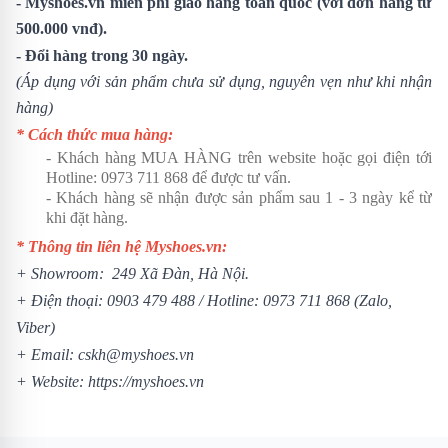
- Myshoes.vn miễn phí giao hàng toàn quốc (với đơn hàng từ
500.000 vnđ).
- Đổi hàng trong 30 ngày.
(Áp dụng với sản phẩm chưa sử dụng, nguyên vẹn như khi nhận
hàng)
* Cách thức mua hàng:
- Khách hàng MUA HÀNG trên website hoặc gọi điện tới
Hotline:
0973 711 868
để được tư vấn.
- Khách hàng sẽ nhận được sản phẩm sau 1 - 3 ngày kể từ
khi đặt hàng.
* Thông tin liên hệ Myshoes.vn:
+ Showroom: 249 Xã Đàn, Hà Nội.
+ Điện thoại:
0903 479 488
/ Hotline:
0973 711 868
(Zalo,
Viber)
+ Email: cskh@myshoes.vn
+ Website:
https://myshoes.vn