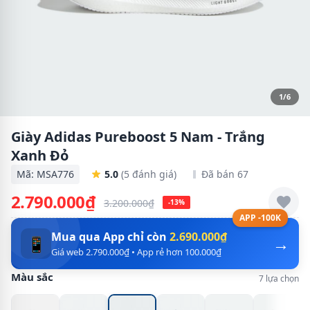
1/6
Giày Adidas Pureboost 5 Nam - Trắng
Xanh Đỏ
Mã: MSA776
5.0
(5 đánh giá)
Đã bán 67
2.790.000₫
3.200.000₫
-13%
APP -100K
Mua qua App chỉ còn
2.690.000₫
→
📱
Giá web 2.790.000₫ • App rẻ hơn 100.000₫
Màu sắc
7 lựa chọn