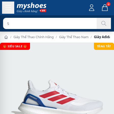
0
Sản phẩm chính h
/
Giày Thể Thao Chính Hãng
/
Giày Thể Thao Nam
/
Giày Adidas
🎁 SIÊU SALE 🎁
TẶNG TẤT