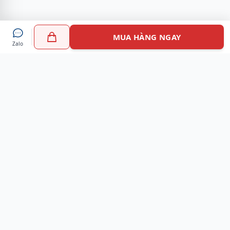
MUA HÀNG NGAY
Zalo
Myshoes là nền tảng mua sắm giày chính hãng hàng đầu
Việt Nam với hơn 100.000 khách hàng đã tin tưởng và lựa