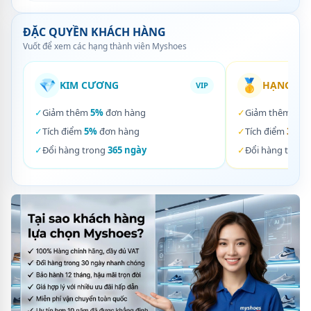
ĐẶC QUYỀN KHÁCH HÀNG
Vuốt để xem các hạng thành viên Myshoes
💎
🥇
KIM CƯƠNG
HẠNG VÀ
VIP
✓
Giảm thêm
5%
đơn hàng
✓
Giảm thêm
3%
✓
Tích điểm
5%
đơn hàng
✓
Tích điểm
3%
đơ
✓
Đổi hàng trong
365 ngày
✓
Đổi hàng trong