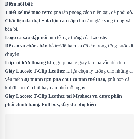
Điểm nổi bật
:
Thiết kế thể thao retro
pha lẫn phong cách hiện đại, dễ phối đồ.
Chất liệu da thật + da lộn cao cấp
cho cảm giác sang trọng và
bền bỉ.
Logo cá sấu dập nổi
tinh tế, đặc trưng của Lacoste.
Đế cao su chắc chắn
hỗ trợ độ bám và độ êm trong từng bước di
chuyển.
Lớp lót lưới thoáng khí
, giúp mang giày lâu mà vẫn dễ chịu.
Giày Lacoste T-Clip Leather
là lựa chọn lý tưởng cho những ai
yêu thích
sự thanh lịch pha chút cá tính thể thao
, phù hợp cả
khi đi làm, đi chơi hay dạo phố mỗi ngày.
Giày Lacoste T-Clip Leather
tại Myshoes.vn được phân
phối chính hãng. Full box, đầy đủ phụ kiện