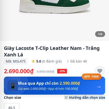
1/6
Giày Lacoste T-Clip Leather Nam - Trắng
Xanh Lá
Mã: MSL475
5.0
(6 đánh giá)
Đã bán 48
2.690.000₫
3.850.000₫
-30%
APP -100K
Mua qua App chỉ còn
2.590.000₫
→
📱
Giá web 2.690.000₫ • App rẻ hơn 100.000₫
Chọn size
Hướng dẫn chọn size
40.5