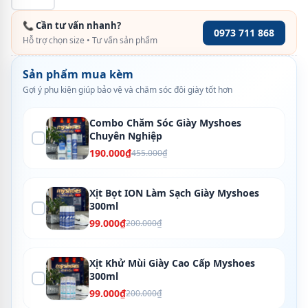
📞 Cần tư vấn nhanh?
0973 711 868
Hỗ trợ chọn size • Tư vấn sản phẩm
Sản phẩm mua kèm
Gợi ý phụ kiện giúp bảo vệ và chăm sóc đôi giày tốt hơn
Combo Chăm Sóc Giày Myshoes
Chuyên Nghiệp
190.000₫
455.000₫
Xịt Bọt ION Làm Sạch Giày Myshoes
300ml
99.000₫
200.000₫
Xịt Khử Mùi Giày Cao Cấp Myshoes
300ml
99.000₫
200.000₫