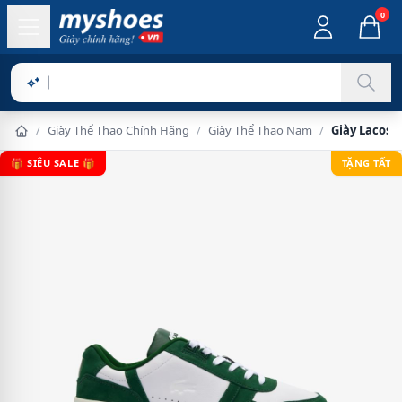
0
Sản phẩm ch
/
Giày Thể Thao Chính Hãng
/
Giày Thể Thao Nam
/
Giày Lacost
🎁 SIÊU SALE 🎁
TẶNG TẤT