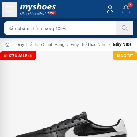
0
Sản phẩm chính hãng 100%
/
Giày Thể Thao Chính Hãng
/
Giày Thể Thao Nam
/
Giày Nike C
🎁 SIÊU SALE 🎁
TẶNG TẤT