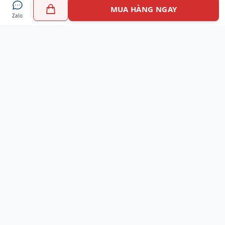
MUA HÀNG NGAY
Zalo
Myshoes là nền tảng mua sắm giày chính hãng hàng đầu
Việt Nam với hơn 100.000 khách hàng đã tin tưởng và lựa
chọn. Cùng với công nghệ hiện đại chúng tôi cam kết
mang đến trải nghiệm mua sắm tuyệt vời nhất.