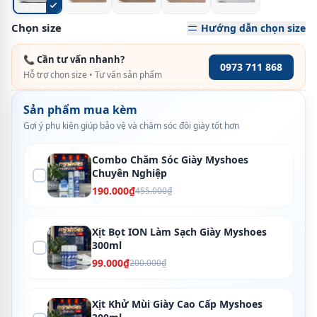
Chọn size
Hướng dẫn chọn size
📞 Cần tư vấn nhanh?
0973 711 868
Hỗ trợ chọn size • Tư vấn sản phẩm
Sản phẩm mua kèm
Gợi ý phụ kiện giúp bảo vệ và chăm sóc đôi giày tốt hơn
Combo Chăm Sóc Giày Myshoes
Chuyên Nghiệp
190.000₫
455.000₫
Xịt Bọt ION Làm Sạch Giày Myshoes
300ml
99.000₫
200.000₫
Xịt Khử Mùi Giày Cao Cấp Myshoes