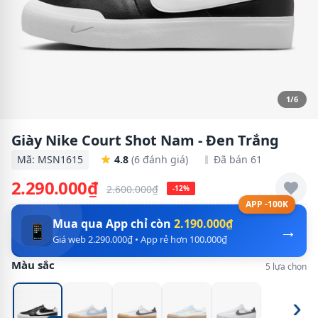
1/6
Giày Nike Court Shot Nam - Đen Trắng
Mã: MSN1615
4.8
(6 đánh giá)
Đã bán 61
2.290.000₫
2.600.000₫
-12%
APP -100K
Mua qua App chỉ còn
2.190.000₫
→
📱
Giá web 2.290.000₫ • App rẻ hơn 100.000₫
Màu sắc
5 lựa chọn
›