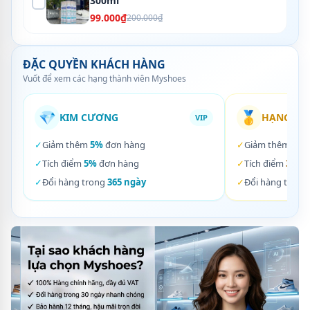
300ml
99.000₫
200.000₫
ĐẶC QUYỀN KHÁCH HÀNG
Vuốt để xem các hạng thành viên Myshoes
💎
🥇
KIM CƯƠNG
HẠNG VÀ
VIP
✓
Giảm thêm
5%
đơn hàng
✓
Giảm thêm
3%
✓
Tích điểm
5%
đơn hàng
✓
Tích điểm
3%
đơ
✓
Đổi hàng trong
365 ngày
✓
Đổi hàng trong