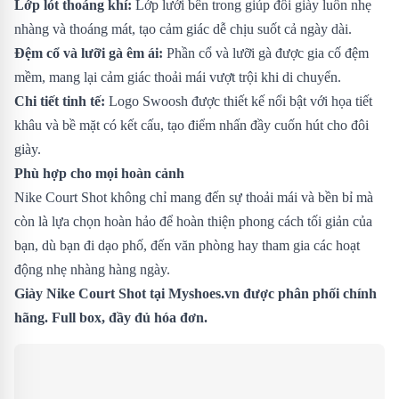
Lớp lót thoáng khí:
Lớp lưới bên trong giúp đôi giày luôn nhẹ
nhàng và thoáng mát, tạo cảm giác dễ chịu suốt cả ngày dài.
Đệm cổ và lưỡi gà êm ái:
Phần cổ và lưỡi gà được gia cố đệm
mềm, mang lại cảm giác thoải mái vượt trội khi di chuyển.
Chi tiết tinh tế:
Logo Swoosh được thiết kế nổi bật với họa tiết
khâu và bề mặt có kết cấu, tạo điểm nhấn đầy cuốn hút cho đôi
giày.
Phù hợp cho mọi hoàn cảnh
Nike Court Shot không chỉ mang đến sự thoải mái và bền bỉ mà
còn là lựa chọn hoàn hảo để hoàn thiện phong cách tối giản của
bạn, dù bạn đi dạo phố, đến văn phòng hay tham gia các hoạt
động nhẹ nhàng hàng ngày.
Giày Nike Court Shot tại Myshoes.vn được phân phối chính
hãng. Full box, đầy đủ hóa đơn.