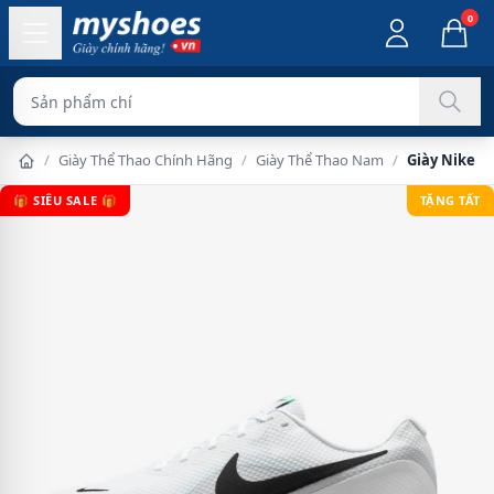
0
Sản phẩm chính hãng 10
/
Giày Thể Thao Chính Hãng
/
Giày Thể Thao Nam
/
Giày Nike R
🎁 SIÊU SALE 🎁
TẶNG TẤT