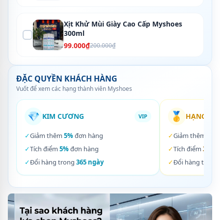
Xịt Khử Mùi Giày Cao Cấp Myshoes
300ml
99.000₫
200.000₫
ĐẶC QUYỀN KHÁCH HÀNG
Vuốt để xem các hạng thành viên Myshoes
💎
🥇
KIM CƯƠNG
HẠNG VÀ
VIP
✓
Giảm thêm
5%
đơn hàng
✓
Giảm thêm
3%
✓
Tích điểm
5%
đơn hàng
✓
Tích điểm
3%
đơ
✓
Đổi hàng trong
365 ngày
✓
Đổi hàng trong