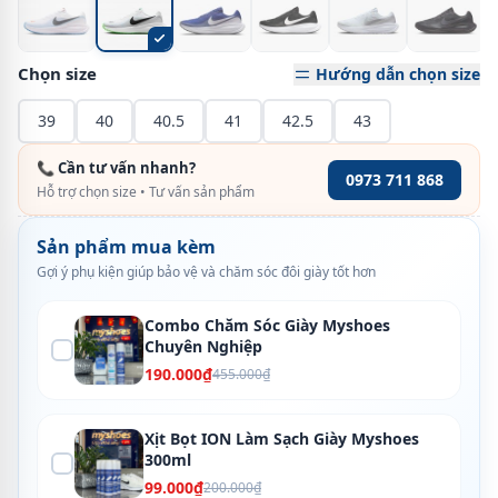
Chọn size
Hướng dẫn chọn size
39
40
40.5
41
42.5
43
📞 Cần tư vấn nhanh?
0973 711 868
Hỗ trợ chọn size • Tư vấn sản phẩm
Sản phẩm mua kèm
Gợi ý phụ kiện giúp bảo vệ và chăm sóc đôi giày tốt hơn
Combo Chăm Sóc Giày Myshoes
Chuyên Nghiệp
190.000₫
455.000₫
Xịt Bọt ION Làm Sạch Giày Myshoes
300ml
99.000₫
200.000₫