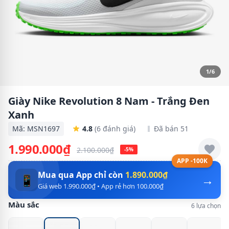
1/6
Giày Nike Revolution 8 Nam - Trắng Đen
Xanh
Mã: MSN1697
4.8
(6 đánh giá)
Đã bán 51
1.990.000₫
2.100.000₫
-5%
APP -100K
Mua qua App chỉ còn
1.890.000₫
→
📱
Giá web 1.990.000₫ • App rẻ hơn 100.000₫
Màu sắc
6 lựa chọn