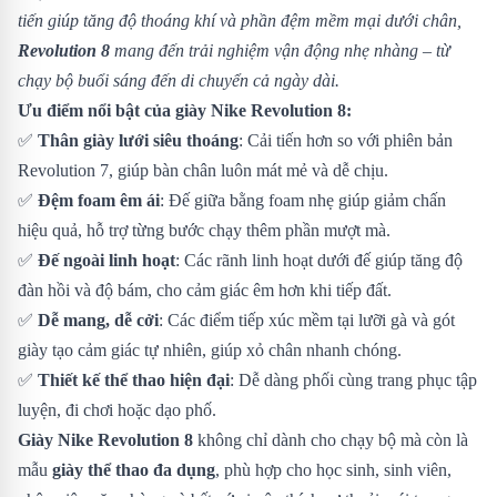
tiến giúp tăng độ thoáng khí và phần đệm mềm mại dưới chân,
Revolution 8
mang đến trải nghiệm vận động nhẹ nhàng – từ
chạy bộ buổi sáng đến di chuyển cả ngày dài.
Ưu điểm nổi bật của giày Nike Revolution 8:
✅
Thân giày lưới siêu thoáng
: Cải tiến hơn so với phiên bản
Revolution 7, giúp bàn chân luôn mát mẻ và dễ chịu.
✅
Đệm foam êm ái
: Đế giữa bằng foam nhẹ giúp giảm chấn
hiệu quả, hỗ trợ từng bước chạy thêm phần mượt mà.
✅
Đế ngoài linh hoạt
: Các rãnh linh hoạt dưới đế giúp tăng độ
đàn hồi và độ bám, cho cảm giác êm hơn khi tiếp đất.
✅
Dễ mang, dễ cởi
: Các điểm tiếp xúc mềm tại lưỡi gà và gót
giày tạo cảm giác tự nhiên, giúp xỏ chân nhanh chóng.
✅
Thiết kế thể thao hiện đại
: Dễ dàng phối cùng trang phục tập
luyện, đi chơi hoặc dạo phố.
Giày Nike Revolution 8
không chỉ dành cho chạy bộ mà còn là
mẫu
giày thể thao đa dụng
, phù hợp cho học sinh, sinh viên,