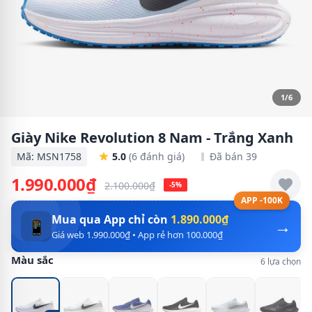
1/6
Giày Nike Revolution 8 Nam - Trắng Xanh
Mã: MSN1758
5.0
(6 đánh giá)
Đã bán 39
1.990.000₫
2.100.000₫
-5%
APP -100K
Mua qua App chỉ còn
1.890.000₫
→
📱
Giá web 1.990.000₫ • App rẻ hơn 100.000₫
Màu sắc
6 lựa chọn