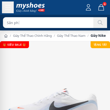
0
Sản phẩm chính h
/
Giày Thể Thao Chính Hãng
/
Giày Thể Thao Nam
/
Giày Nike R
🎁 SIÊU SALE 🎁
TẶNG TẤT