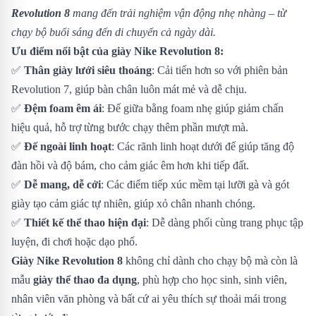
Revolution 8
mang đến trải nghiệm vận động nhẹ nhàng – từ
chạy bộ buổi sáng đến di chuyển cả ngày dài.
Ưu điểm nổi bật của giày Nike Revolution 8:
✅
Thân giày lưới siêu thoáng
: Cải tiến hơn so với phiên bản
Revolution 7, giúp bàn chân luôn mát mẻ và dễ chịu.
✅
Đệm foam êm ái
: Đế giữa bằng foam nhẹ giúp giảm chấn
hiệu quả, hỗ trợ từng bước chạy thêm phần mượt mà.
✅
Đế ngoài linh hoạt
: Các rãnh linh hoạt dưới đế giúp tăng độ
đàn hồi và độ bám, cho cảm giác êm hơn khi tiếp đất.
✅
Dễ mang, dễ cởi
: Các điểm tiếp xúc mềm tại lưỡi gà và gót
giày tạo cảm giác tự nhiên, giúp xỏ chân nhanh chóng.
✅
Thiết kế thể thao hiện đại
: Dễ dàng phối cùng trang phục tập
luyện, đi chơi hoặc dạo phố.
Giày Nike Revolution 8
không chỉ dành cho chạy bộ mà còn là
mẫu
giày thể thao đa dụng
, phù hợp cho học sinh, sinh viên,
nhân viên văn phòng và bất cứ ai yêu thích sự thoải mái trong