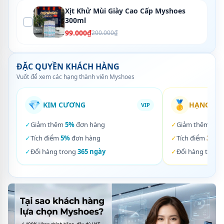
Xịt Khử Mùi Giày Cao Cấp Myshoes
300ml
99.000₫
200.000₫
ĐẶC QUYỀN KHÁCH HÀNG
Vuốt để xem các hạng thành viên Myshoes
💎
🥇
KIM CƯƠNG
HẠNG VÀ
VIP
✓
Giảm thêm
5%
đơn hàng
✓
Giảm thêm
3%
✓
Tích điểm
5%
đơn hàng
✓
Tích điểm
3%
đơ
✓
Đổi hàng trong
365 ngày
✓
Đổi hàng trong