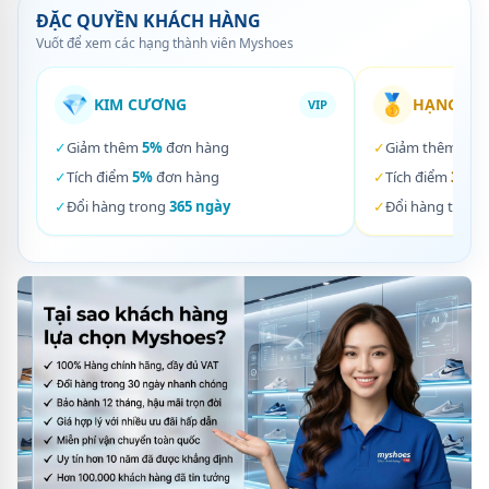
ĐẶC QUYỀN KHÁCH HÀNG
Vuốt để xem các hạng thành viên Myshoes
💎
🥇
KIM CƯƠNG
HẠNG VÀ
VIP
✓
Giảm thêm
5%
đơn hàng
✓
Giảm thêm
3%
✓
Tích điểm
5%
đơn hàng
✓
Tích điểm
3%
đơ
✓
Đổi hàng trong
365 ngày
✓
Đổi hàng trong