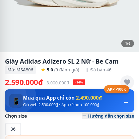
1/6
Giày Adidas Adizero SL 2 Nữ - Be Cam
Mã: MSA806
5.0
(9 đánh giá)
Đã bán 46
2.590.000₫
3.000.000₫
-14%
APP -100K
Mua qua App chỉ còn
2.490.000₫
→
📱
Giá web 2.590.000₫ • App rẻ hơn 100.000₫
Chọn size
Hướng dẫn chọn size
36