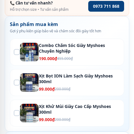
📞 Cần tư vấn nhanh?
0973 711 868
Hỗ trợ chọn size • Tư vấn sản phẩm
Sản phẩm mua kèm
Gợi ý phụ kiện giúp bảo vệ và chăm sóc đôi giày tốt hơn
Combo Chăm Sóc Giày Myshoes
Chuyên Nghiệp
190.000₫
455.000₫
Xịt Bọt ION Làm Sạch Giày Myshoes
300ml
99.000₫
200.000₫
Xịt Khử Mùi Giày Cao Cấp Myshoes
300ml
99.000₫
200.000₫