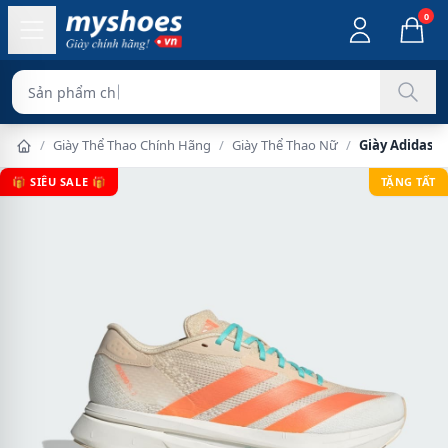
0
Sản phẩm chính hãng 100%
/
Giày Thể Thao Chính Hãng
/
Giày Thể Thao Nữ
/
Giày Adidas A
🎁 SIÊU SALE 🎁
TẶNG TẤT