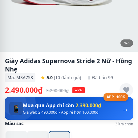
1/6
Giày Adidas Supernova Stride 2 Nữ - Hồng
Nhẹ
Mã: MSA758
5.0
(10 đánh giá)
Đã bán 99
2.490.000₫
3.200.000₫
-22%
APP -100K
Mua qua App chỉ còn
2.390.000₫
→
📱
Giá web 2.490.000₫ • App rẻ hơn 100.000₫
Màu sắc
3 lựa chọn