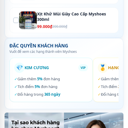
Xịt Khử Mùi Giày Cao Cấp Myshoes
300ml
99.000₫
200.000₫
ĐẶC QUYỀN KHÁCH HÀNG
Vuốt để xem các hạng thành viên Myshoes
💎
🥇
KIM CƯƠNG
HẠNG VÀ
VIP
✓
Giảm thêm
5%
đơn hàng
✓
Giảm thêm
3%
✓
Tích điểm
5%
đơn hàng
✓
Tích điểm
3%
đơ
✓
Đổi hàng trong
365 ngày
✓
Đổi hàng trong