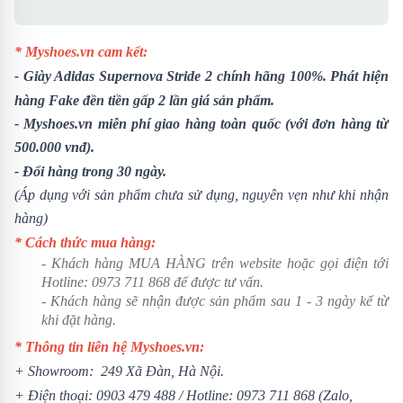
* Myshoes.vn cam kết:
-
Giày Adidas Supernova Stride
2 chính hãng 100%. Phát hiện
hàng Fake đền tiền gấp 2 lần giá sản phẩm.
- Myshoes.vn miễn phí giao hàng toàn quốc (với đơn hàng từ
500.000 vnđ).
- Đổi hàng trong 30 ngày.
(Áp dụng với sản phẩm chưa sử dụng, nguyên vẹn như khi nhận
hàng)
* Cách thức mua hàng:
- Khách hàng MUA HÀNG trên website hoặc gọi điện tới
Hotline:
0973 711 868
để được tư vấn.
- Khách hàng sẽ nhận được sản phẩm sau 1 - 3 ngày kể từ
khi đặt hàng.
* Thông tin liên hệ Myshoes.vn:
+ Showroom: 249 Xã Đàn, Hà Nội.
+ Điện thoại:
0903 479 488
/ Hotline:
0973 711 868
(Zalo,