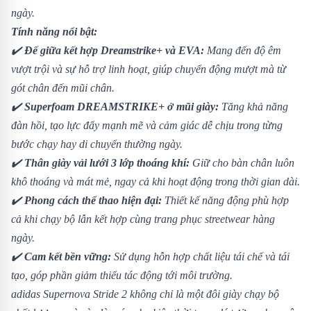
ngày.
Tính năng nổi bật:
✔️
Đế giữa kết hợp Dreamstrike+ và EVA:
Mang đến độ êm
vượt trội và sự hỗ trợ linh hoạt, giúp chuyển động mượt mà từ
gót chân đến mũi chân.
✔️
Superfoam DREAMSTRIKE+ ở mũi giày:
Tăng khả năng
đàn hồi, tạo lực đẩy mạnh mẽ và cảm giác dễ chịu trong từng
bước chạy hay di chuyển thường ngày.
✔️
Thân giày vải lưới 3 lớp thoáng khí:
Giữ cho bàn chân luôn
khô thoáng và mát mẻ, ngay cả khi hoạt động trong thời gian dài.
✔️
Phong cách thể thao hiện đại:
Thiết kế năng động phù hợp
cả khi chạy bộ lẫn kết hợp cùng trang phục streetwear hàng
ngày.
✔️
Cam kết bền vững:
Sử dụng hỗn hợp chất liệu tái chế và tái
tạo, góp phần giảm thiểu tác động tới môi trường.
adidas Supernova Stride 2 không chỉ là một đôi giày chạy bộ