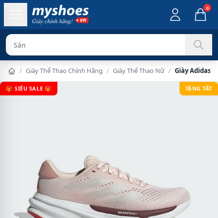
0
Sản phẩm chín
/
Giày Thể Thao Chính Hãng
/
Giày Thể Thao Nữ
/
Giày Adidas S
🎁 SIÊU SALE 🎁
TẶNG TẤT