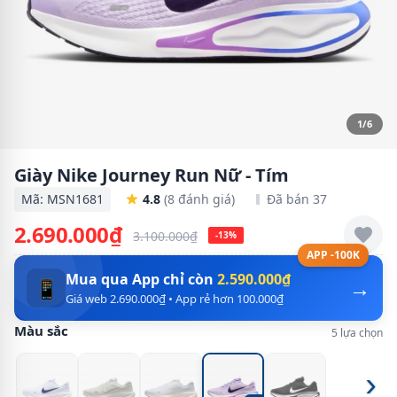
1/6
Giày Nike Journey Run Nữ - Tím
Mã: MSN1681
4.8
(8 đánh giá)
Đã bán 37
2.690.000₫
3.100.000₫
-13%
APP -100K
Mua qua App chỉ còn
2.590.000₫
→
📱
Giá web 2.690.000₫ • App rẻ hơn 100.000₫
Màu sắc
5 lựa chọn
›