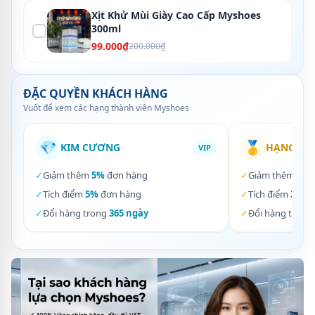
Xịt Khử Mùi Giày Cao Cấp Myshoes
300ml
99.000₫
200.000₫
ĐẶC QUYỀN KHÁCH HÀNG
Vuốt để xem các hạng thành viên Myshoes
💎
🥇
KIM CƯƠNG
HẠNG VÀ
VIP
✓
Giảm thêm
5%
đơn hàng
✓
Giảm thêm
3%
✓
Tích điểm
5%
đơn hàng
✓
Tích điểm
3%
đơ
✓
Đổi hàng trong
365 ngày
✓
Đổi hàng trong