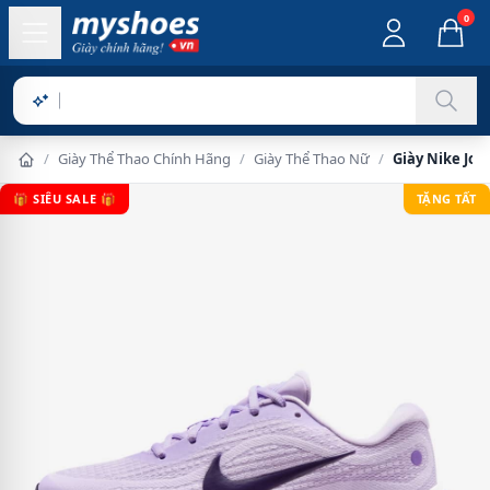
0
Sản phẩm c
/
Giày Thể Thao Chính Hãng
/
Giày Thể Thao Nữ
/
Giày Nike Jou
🎁 SIÊU SALE 🎁
TẶNG TẤT