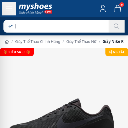
0
Sản phẩm
/
Giày Thể Thao Chính Hãng
/
Giày Thể Thao Nữ
/
Giày Nike Rev
🎁 SIÊU SALE 🎁
TẶNG TẤT