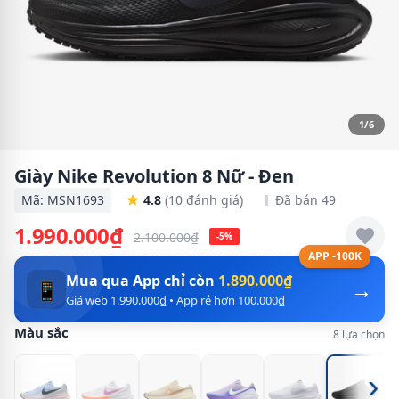
1/6
Giày Nike Revolution 8 Nữ - Đen
Mã: MSN1693
4.8
(10 đánh giá)
Đã bán 49
1.990.000₫
2.100.000₫
-5%
APP -100K
Mua qua App chỉ còn
1.890.000₫
→
📱
Giá web 1.990.000₫ • App rẻ hơn 100.000₫
Màu sắc
8 lựa chọn
›