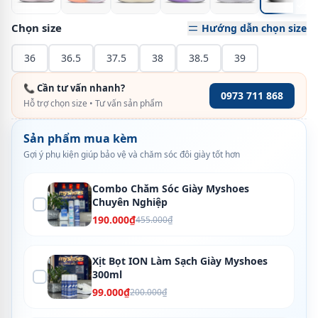
Chọn size
Hướng dẫn chọn size
36
36.5
37.5
38
38.5
39
📞 Cần tư vấn nhanh?
0973 711 868
Hỗ trợ chọn size • Tư vấn sản phẩm
Sản phẩm mua kèm
Gợi ý phụ kiện giúp bảo vệ và chăm sóc đôi giày tốt hơn
Combo Chăm Sóc Giày Myshoes
Chuyên Nghiệp
190.000₫
455.000₫
Xịt Bọt ION Làm Sạch Giày Myshoes
300ml
99.000₫
200.000₫