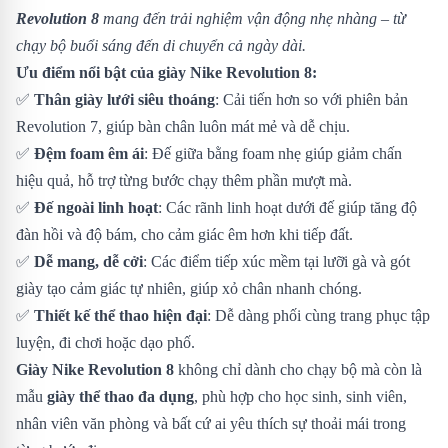
Revolution 8
mang đến trải nghiệm vận động nhẹ nhàng – từ
chạy bộ buổi sáng đến di chuyển cả ngày dài.
Ưu điểm nổi bật của giày Nike Revolution 8:
✅
Thân giày lưới siêu thoáng
: Cải tiến hơn so với phiên bản
Revolution 7, giúp bàn chân luôn mát mẻ và dễ chịu.
✅
Đệm foam êm ái
: Đế giữa bằng foam nhẹ giúp giảm chấn
hiệu quả, hỗ trợ từng bước chạy thêm phần mượt mà.
✅
Đế ngoài linh hoạt
: Các rãnh linh hoạt dưới đế giúp tăng độ
đàn hồi và độ bám, cho cảm giác êm hơn khi tiếp đất.
✅
Dễ mang, dễ cởi
: Các điểm tiếp xúc mềm tại lưỡi gà và gót
giày tạo cảm giác tự nhiên, giúp xỏ chân nhanh chóng.
✅
Thiết kế thể thao hiện đại
: Dễ dàng phối cùng trang phục tập
luyện, đi chơi hoặc dạo phố.
Giày Nike Revolution 8
không chỉ dành cho chạy bộ mà còn là
mẫu
giày thể thao đa dụng
, phù hợp cho học sinh, sinh viên,
nhân viên văn phòng và bất cứ ai yêu thích sự thoải mái trong