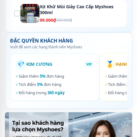
Xịt Khử Mùi Giày Cao Cấp Myshoes
300ml
99.000₫
200.000₫
ĐẶC QUYỀN KHÁCH HÀNG
Vuốt để xem các hạng thành viên Myshoes
💎
🥇
KIM CƯƠNG
HẠNG VÀ
VIP
✓
Giảm thêm
5%
đơn hàng
✓
Giảm thêm
3%
✓
Tích điểm
5%
đơn hàng
✓
Tích điểm
3%
đơ
✓
Đổi hàng trong
365 ngày
✓
Đổi hàng trong