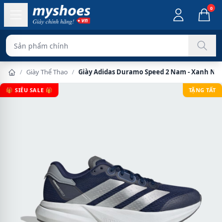
0
Sản phẩm chính hãng 100%
/
Giày Thể Thao
/
Giày Adidas Duramo Speed 2 Nam - Xanh Na
🎁 SIÊU SALE 🎁
TẶNG TẤT