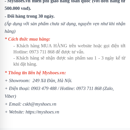
- Myshoes.vn miễn phí giao hàng toàn quốc (với đơn hàng từ
500.000 vnđ).
- Đổi hàng trong 30 ngày.
(Áp dụng với sản phẩm chưa sử dụng, nguyên vẹn như khi nhận
hàng)
* Cách thức mua hàng:
- Khách hàng MUA HÀNG trên website hoặc gọi điện tới
Hotline:
0973 711 868
để được tư vấn.
- Khách hàng sẽ nhận được sản phẩm sau 1 - 3 ngày kể từ
khi đặt hàng.
* Thông tin liên hệ Myshoes.vn:
+ Showroom: 249 Xã Đàn, Hà Nội.
+ Điện thoại:
0903 479 488
/ Hotline:
0973 711 868
(Zalo,
Viber)
+ Email: cskh@myshoes.vn
+ Website:
https://myshoes.vn