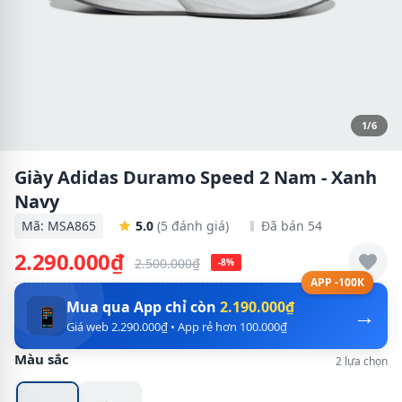
1/6
Giày Adidas Duramo Speed 2 Nam - Xanh
Navy
Mã: MSA865
5.0
(5 đánh giá)
Đã bán 54
2.290.000₫
2.500.000₫
-8%
APP -100K
Mua qua App chỉ còn
2.190.000₫
→
📱
Giá web 2.290.000₫ • App rẻ hơn 100.000₫
Màu sắc
2 lựa chọn