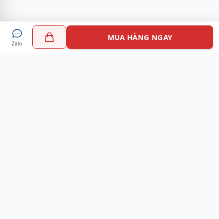
MUA HÀNG NGAY
Zalo
Myshoes là nền tảng mua sắm giày chính hãng hàng đầu
Việt Nam với hơn 100.000 khách hàng đã tin tưởng và lựa