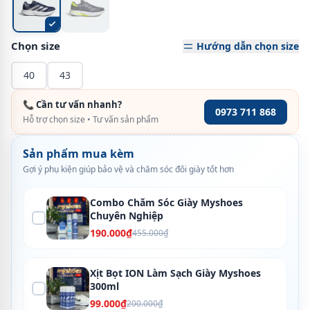
Chọn size
Hướng dẫn chọn size
40
43
📞 Cần tư vấn nhanh?
0973 711 868
Hỗ trợ chọn size • Tư vấn sản phẩm
Sản phẩm mua kèm
Gợi ý phụ kiện giúp bảo vệ và chăm sóc đôi giày tốt hơn
Combo Chăm Sóc Giày Myshoes
Chuyên Nghiệp
190.000₫
455.000₫
Xịt Bọt ION Làm Sạch Giày Myshoes
300ml
99.000₫
200.000₫