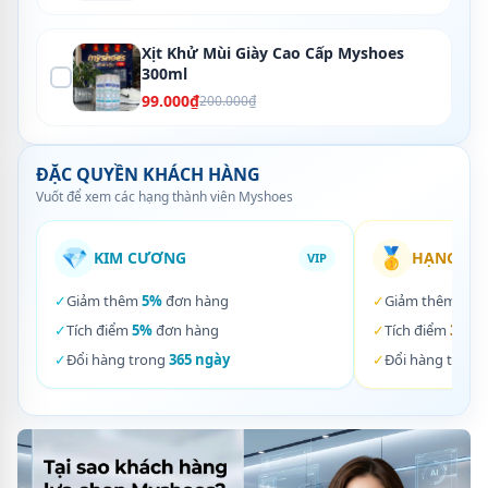
Xịt Khử Mùi Giày Cao Cấp Myshoes
300ml
99.000₫
200.000₫
ĐẶC QUYỀN KHÁCH HÀNG
Vuốt để xem các hạng thành viên Myshoes
💎
🥇
KIM CƯƠNG
HẠNG VÀ
VIP
✓
Giảm thêm
5%
đơn hàng
✓
Giảm thêm
3%
✓
Tích điểm
5%
đơn hàng
✓
Tích điểm
3%
đơ
✓
Đổi hàng trong
365 ngày
✓
Đổi hàng trong