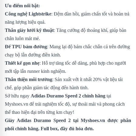
Ưu điểm nổi bật:
Công nghệ Lightstrike
: Đệm đàn hồi, giảm chấn tốt và hoàn trả
năng lượng hiệu quả.
Thân giày lưới kỹ thuật
: Tăng cường độ thoáng khí, giúp bàn
chân luôn mát mẻ.
Đế TPU bám đường
: Mang lại độ bám chắc chắn cả trên đường
chạy bộ lẫn đường điền kinh.
Thiết kế gọn nhẹ
: Hỗ trợ tăng tốc dễ dàng, phù hợp cho người
mới tập lẫn runner kinh nghiệm.
Thân thiện môi trường
: Sản xuất với ít nhất 20% vật liệu tái
chế, góp phần giảm tác động đến hành tinh.
Sở hữu ngay
Adidas Duramo Speed 2 chính hãng
tại
Myshoes.vn để trải nghiệm tốc độ, sự thoải mái và phong cách
thể thao hiện đại trên từng km chạy!
Giày Adidas Duramo Speed 2
tại Myshoes.vn được phân
phối chính hãng. Full box, đầy đủ hóa đơn.