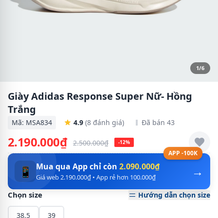
1/6
Giày Adidas Response Super Nữ- Hồng
Trắng
Mã: MSA834
4.9
(8 đánh giá)
Đã bán 43
2.190.000₫
2.500.000₫
-12%
APP -100K
Mua qua App chỉ còn
2.090.000₫
→
📱
Giá web 2.190.000₫ • App rẻ hơn 100.000₫
Chọn size
Hướng dẫn chọn size
38.5
39