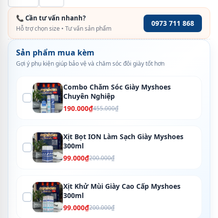
📞 Cần tư vấn nhanh?
0973 711 868
Hỗ trợ chọn size • Tư vấn sản phẩm
Sản phẩm mua kèm
Gợi ý phụ kiện giúp bảo vệ và chăm sóc đôi giày tốt hơn
Combo Chăm Sóc Giày Myshoes
Chuyên Nghiệp
190.000₫
455.000₫
Xịt Bọt ION Làm Sạch Giày Myshoes
300ml
99.000₫
200.000₫
Xịt Khử Mùi Giày Cao Cấp Myshoes
300ml
99.000₫
200.000₫