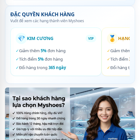
ĐẶC QUYỀN KHÁCH HÀNG
Vuốt để xem các hạng thành viên Myshoes
💎
🥇
KIM CƯƠNG
HẠNG VÀ
VIP
✓
Giảm thêm
5%
đơn hàng
✓
Giảm thêm
3%
✓
Tích điểm
5%
đơn hàng
✓
Tích điểm
3%
đơ
✓
Đổi hàng trong
365 ngày
✓
Đổi hàng trong