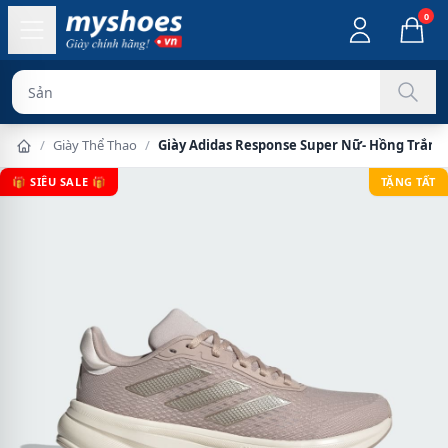
0
Sản phẩm chín
/
Giày Thể Thao
/
Giày Adidas Response Super Nữ- Hồng Trắng
🎁 SIÊU SALE 🎁
TẶNG TẤT