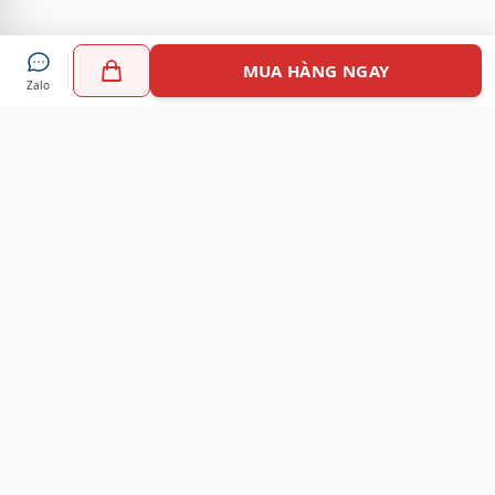
MUA HÀNG NGAY
Zalo
Myshoes là nền tảng mua sắm giày chính hãng hàng đầu
Việt Nam với hơn 100.000 khách hàng đã tin tưởng và lựa
chọn. Cùng với công nghệ hiện đại chúng tôi cam kết