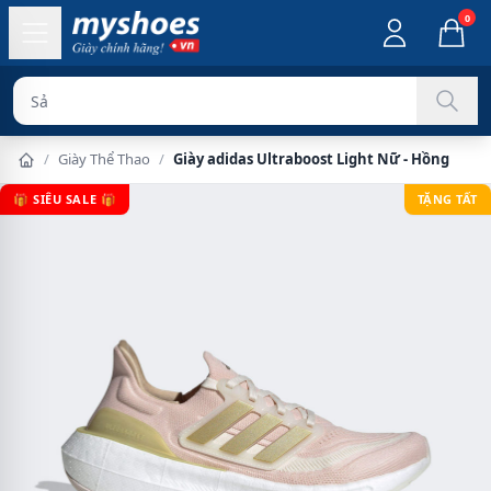
0
Sản phẩm chí
/
Giày Thể Thao
/
Giày adidas Ultraboost Light Nữ - Hồng
🎁 SIÊU SALE 🎁
TẶNG TẤT