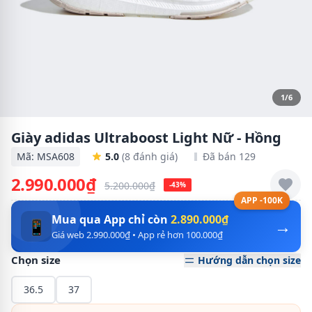
1/6
Giày adidas Ultraboost Light Nữ - Hồng
Mã: MSA608
5.0
(8 đánh giá)
Đã bán 129
2.990.000₫
5.200.000₫
-43%
APP -100K
Mua qua App chỉ còn
2.890.000₫
→
📱
Giá web 2.990.000₫ • App rẻ hơn 100.000₫
Chọn size
Hướng dẫn chọn size
36.5
37