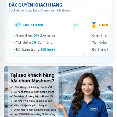
ĐẶC QUYỀN KHÁCH HÀNG
Vuốt để xem các hạng thành viên Myshoes
💎
🥇
KIM CƯƠNG
HẠNG VÀ
VIP
✓
Giảm thêm
5%
đơn hàng
✓
Giảm thêm
3%
✓
Tích điểm
5%
đơn hàng
✓
Tích điểm
3%
đơ
✓
Đổi hàng trong
365 ngày
✓
Đổi hàng trong