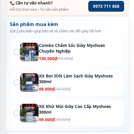
📞 Cần tư vấn nhanh?
0973 711 868
Hỗ trợ chọn size • Tư vấn sản phẩm
Sản phẩm mua kèm
Gợi ý phụ kiện giúp bảo vệ và chăm sóc đôi giày tốt hơn
Combo Chăm Sóc Giày Myshoes
Chuyên Nghiệp
190.000₫
455.000₫
Xịt Bọt ION Làm Sạch Giày Myshoes
300ml
99.000₫
200.000₫
Xịt Khử Mùi Giày Cao Cấp Myshoes
300ml
99.000₫
200.000₫