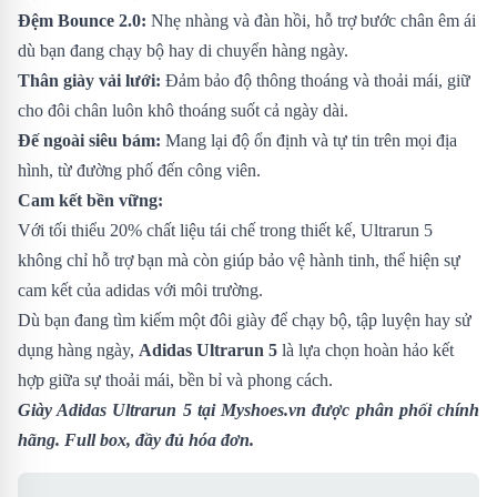
Đệm Bounce 2.0:
Nhẹ nhàng và đàn hồi, hỗ trợ bước chân êm ái
dù bạn đang chạy bộ hay di chuyển hàng ngày.
Thân giày vải lưới:
Đảm bảo độ thông thoáng và thoải mái, giữ
cho đôi chân luôn khô thoáng suốt cả ngày dài.
Đế ngoài siêu bám:
Mang lại độ ổn định và tự tin trên mọi địa
hình, từ đường phố đến công viên.
Cam kết bền vững:
Với tối thiểu 20% chất liệu tái chế trong thiết kế, Ultrarun 5
không chỉ hỗ trợ bạn mà còn giúp bảo vệ hành tinh, thể hiện sự
cam kết của adidas với môi trường.
Dù bạn đang tìm kiếm một đôi giày để chạy bộ, tập luyện hay sử
dụng hàng ngày,
Adidas Ultrarun 5
là lựa chọn hoàn hảo kết
hợp giữa sự thoải mái, bền bỉ và phong cách.
Giày Adidas Ultrarun 5
tại Myshoes.vn được phân phối chính
hãng. Full box, đầy đủ hóa đơn.