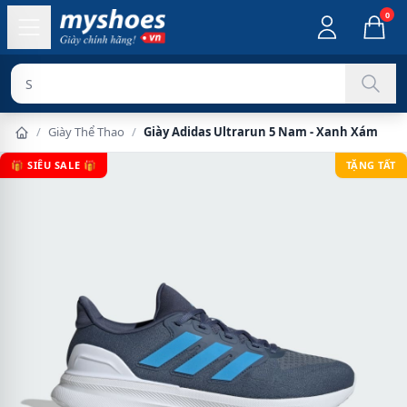
0
Sản phẩm ch
/
Giày Thể Thao
/
Giày Adidas Ultrarun 5 Nam - Xanh Xám
🎁 SIÊU SALE 🎁
TẶNG TẤT