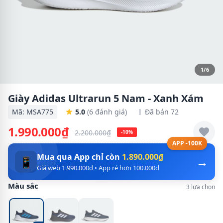
1/6
Giày Adidas Ultrarun 5 Nam - Xanh Xám
Mã: MSA775
5.0
(6 đánh giá)
Đã bán 72
1.990.000₫
2.200.000₫
-10%
APP -100K
Mua qua App chỉ còn
1.890.000₫
→
📱
Giá web 1.990.000₫ • App rẻ hơn 100.000₫
Màu sắc
3 lựa chọn