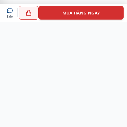
MUA HÀNG NGAY
Zalo
Myshoes là nền tảng mua sắm giày chính hãng hàng đầu
Việt Nam với hơn 100.000 khách hàng đã tin tưởng và lựa
chọn. Cùng với công nghệ hiện đại chúng tôi cam kết
mang đến trải nghiệm mua sắm tuyệt vời nhất.