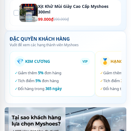
Xịt Khử Mùi Giày Cao Cấp Myshoes
300ml
99.000₫
200.000₫
ĐẶC QUYỀN KHÁCH HÀNG
Vuốt để xem các hạng thành viên Myshoes
💎
🥇
KIM CƯƠNG
HẠNG VÀ
VIP
✓
Giảm thêm
5%
đơn hàng
✓
Giảm thêm
3%
✓
Tích điểm
5%
đơn hàng
✓
Tích điểm
3%
đơ
✓
Đổi hàng trong
365 ngày
✓
Đổi hàng trong