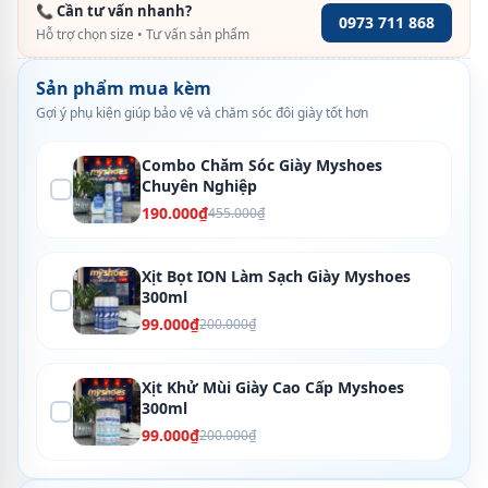
📞 Cần tư vấn nhanh?
0973 711 868
Hỗ trợ chọn size • Tư vấn sản phẩm
Sản phẩm mua kèm
Gợi ý phụ kiện giúp bảo vệ và chăm sóc đôi giày tốt hơn
Combo Chăm Sóc Giày Myshoes
Chuyên Nghiệp
190.000₫
455.000₫
Xịt Bọt ION Làm Sạch Giày Myshoes
300ml
99.000₫
200.000₫
Xịt Khử Mùi Giày Cao Cấp Myshoes
300ml
99.000₫
200.000₫