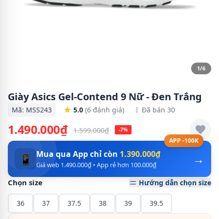
1/6
Giày Asics Gel-Contend 9 Nữ - Đen Trắng
Mã: MSS243
5.0
(6 đánh giá)
Đã bán 30
1.490.000₫
1.599.000₫
-7%
APP -100K
Mua qua App chỉ còn
1.390.000₫
→
📱
Giá web 1.490.000₫ • App rẻ hơn 100.000₫
Chọn size
Hướng dẫn chọn size
36
37
37.5
38
39
39.5