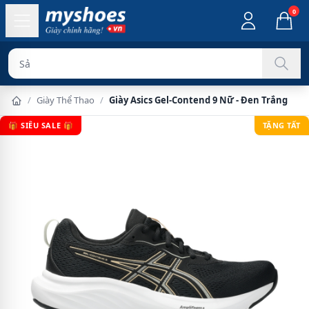
0
Sản phẩm chín
/
Giày Thể Thao
/
Giày Asics Gel-Contend 9 Nữ - Đen Trắng
🎁 SIÊU SALE 🎁
TẶNG TẤT