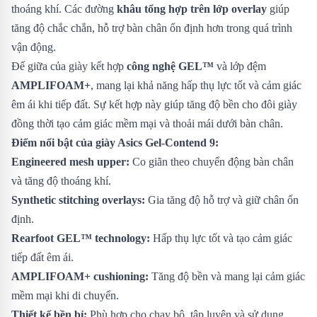
thoáng khí. Các đường
khâu tổng hợp trên lớp overlay
giúp
tăng độ chắc chắn, hỗ trợ bàn chân ổn định hơn trong quá trình
vận động.
Đế giữa của giày kết hợp
công nghệ GEL™
và lớp đệm
AMPLIFOAM+
, mang lại khả năng hấp thụ lực tốt và cảm giác
êm ái khi tiếp đất. Sự kết hợp này giúp tăng độ bền cho đôi giày
đồng thời tạo cảm giác mềm mại và thoải mái dưới bàn chân.
Điểm nổi bật của giày Asics Gel-Contend 9:
Engineered mesh upper:
Co giãn theo chuyển động bàn chân
và tăng độ thoáng khí.
Synthetic stitching overlays:
Gia tăng độ hỗ trợ và giữ chân ổn
định.
Rearfoot GEL™ technology:
Hấp thụ lực tốt và tạo cảm giác
tiếp đất êm ái.
AMPLIFOAM+ cushioning:
Tăng độ bền và mang lại cảm giác
mềm mại khi di chuyển.
Thiết kế bền bỉ:
Phù hợp cho chạy bộ, tập luyện và sử dụng