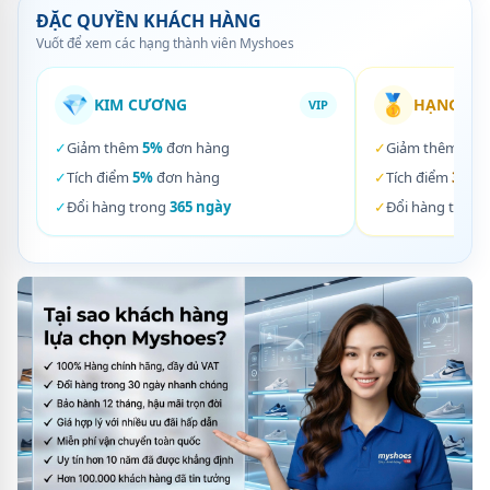
ĐẶC QUYỀN KHÁCH HÀNG
Vuốt để xem các hạng thành viên Myshoes
💎
🥇
KIM CƯƠNG
HẠNG VÀ
VIP
✓
Giảm thêm
5%
đơn hàng
✓
Giảm thêm
3%
✓
Tích điểm
5%
đơn hàng
✓
Tích điểm
3%
đơ
✓
Đổi hàng trong
365 ngày
✓
Đổi hàng trong