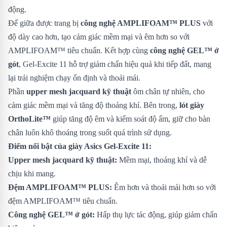
động.
Đế giữa được trang bị
công nghệ AMPLIFOAM™ PLUS
với
độ dày cao hơn, tạo cảm giác mềm mại và êm hơn so với
AMPLIFOAM™ tiêu chuẩn. Kết hợp cùng
công nghệ GEL™ ở
gót
, Gel-Excite 11 hỗ trợ giảm chấn hiệu quả khi tiếp đất, mang
lại trải nghiệm chạy ổn định và thoải mái.
Phần
upper mesh jacquard kỹ thuật
ôm chân tự nhiên, cho
cảm giác mềm mại và tăng độ thoáng khí. Bên trong,
lót giày
OrthoLite™
giúp tăng độ êm và kiểm soát độ ẩm, giữ cho bàn
chân luôn khô thoáng trong suốt quá trình sử dụng.
Điểm nổi bật của giày Asics Gel-Excite 11:
Upper mesh jacquard kỹ thuật:
Mềm mại, thoáng khí và dễ
chịu khi mang.
Đệm AMPLIFOAM™ PLUS:
Êm hơn và thoải mái hơn so với
đệm AMPLIFOAM™ tiêu chuẩn.
Công nghệ GEL™ ở gót:
Hấp thụ lực tác động, giúp giảm chấn