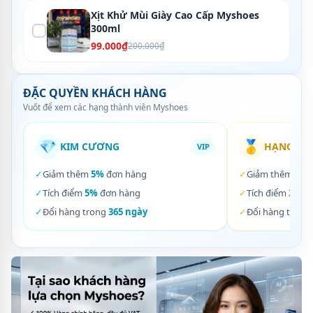
Xịt Khử Mùi Giày Cao Cấp Myshoes
300ml
99.000₫
200.000₫
ĐẶC QUYỀN KHÁCH HÀNG
Vuốt để xem các hạng thành viên Myshoes
💎
🥇
KIM CƯƠNG
HẠNG VÀ
VIP
✓
Giảm thêm
5%
đơn hàng
✓
Giảm thêm
3%
✓
Tích điểm
5%
đơn hàng
✓
Tích điểm
3%
đơ
✓
Đổi hàng trong
365 ngày
✓
Đổi hàng trong