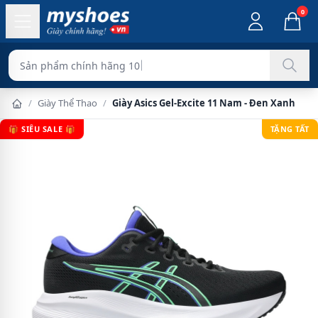
0
Sản phẩm chính hãng 100%
/
Giày Thể Thao
/
Giày Asics Gel-Excite 11 Nam - Đen Xanh
🎁 SIÊU SALE 🎁
TẶNG TẤT