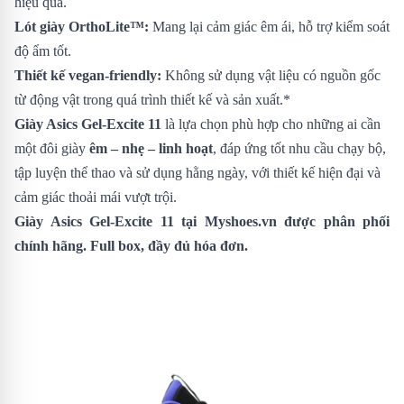
hiệu quả.
Lót giày OrthoLite™:
Mang lại cảm giác êm ái, hỗ trợ kiểm soát
độ ẩm tốt.
Thiết kế vegan-friendly:
Không sử dụng vật liệu có nguồn gốc
từ động vật trong quá trình thiết kế và sản xuất.*
Giày Asics Gel-Excite 11
là lựa chọn phù hợp cho những ai cần
một đôi giày
êm – nhẹ – linh hoạt
, đáp ứng tốt nhu cầu chạy bộ,
tập luyện thể thao và sử dụng hằng ngày, với thiết kế hiện đại và
cảm giác thoải mái vượt trội.
Giày Asics Gel-Excite 11
tại Myshoes.vn được phân phối
chính hãng. Full box, đầy đủ hóa đơn.