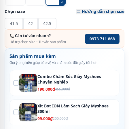
Chọn size
Hướng dẫn chọn size
41.5
42
42.5
📞 Cần tư vấn nhanh?
0973 711 868
Hỗ trợ chọn size • Tư vấn sản phẩm
Sản phẩm mua kèm
Gợi ý phụ kiện giúp bảo vệ và chăm sóc đôi giày tốt hơn
Combo Chăm Sóc Giày Myshoes
Chuyên Nghiệp
190.000₫
455.000₫
Xịt Bọt ION Làm Sạch Giày Myshoes
300ml
99.000₫
200.000₫