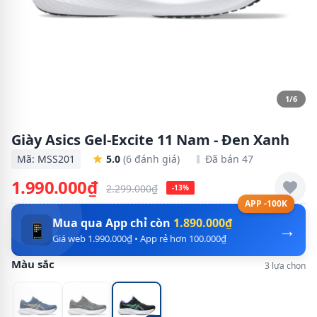
1/6
Giày Asics Gel-Excite 11 Nam - Đen Xanh
Mã: MSS201
5.0
(6 đánh giá)
Đã bán 47
1.990.000₫
2.299.000₫
-13%
APP -100K
Mua qua App chỉ còn
1.890.000₫
→
📱
Giá web 1.990.000₫ • App rẻ hơn 100.000₫
Màu sắc
3 lựa chọn