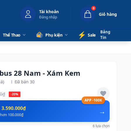
0
Tài khoản
Giỏ hàng
Đăng nhập
Bảng
⚡️
Thể Thao
Phụ kiện
Sale
Tin
mbus 28 Nam - Xám Kem
iá)
Đã bán 30
00₫
-20%
APP -100K
n
3.590.000₫
→
ẻ hơn 100.000₫
6 lựa chọn