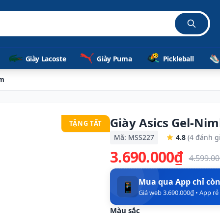
Giày Lacoste
Giày Puma
Pickleball
em
Giày Asics Gel-Ni
TẶNG TẤT
Mã: MSS227
4.8
(4 đánh g
3.690.000₫
4.599.0
Mua qua App chỉ cò
📱
Giá web 3.690.000₫ • App r
Màu sắc