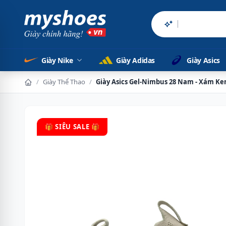
Sản phẩm chính
Giày Nike
Giày Adidas
Giày Asics
/
Giày Thể Thao
/
Giày Asics Gel-Nimbus 28 Nam - Xám K
🎁 SIÊU SALE 🎁