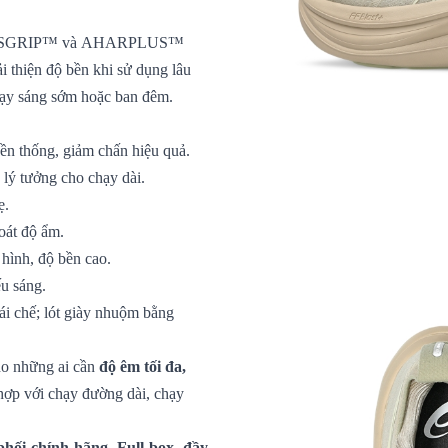
SICSGRIP™ và AHARPLUS™
i thiện độ bền khi sử dụng lâu
chạy sáng sớm hoặc ban đêm.
 thống, giảm chấn hiệu quả.
 lý tưởng cho chạy dài.
ẹ.
oát độ ẩm.
 hình, độ bền cao.
ếu sáng.
ái chế; lót giày nhuộm bằng
ho những ai cần
độ êm tối đa,
 hợp với chạy đường dài, chạy
hối chính hãng. Full box, đầy