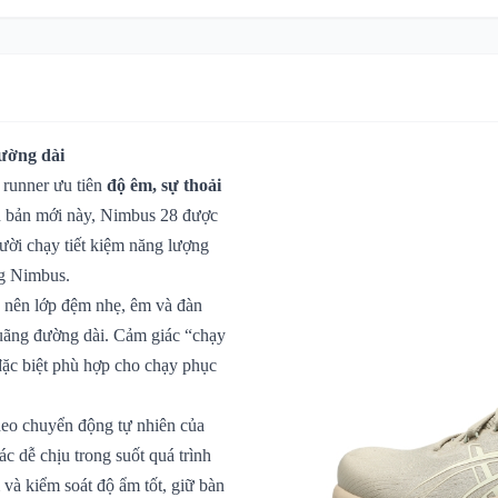
đường dài
 runner ưu tiên
độ êm, sự thoải
n bản mới này, Nimbus 28 được
gười chạy tiết kiệm năng lượng
ng Nimbus.
 nên lớp đệm nhẹ, êm và đàn
 quãng đường dài. Cảm giác “chạy
đặc biệt phù hợp cho chạy phục
heo chuyển động tự nhiên của
ác dễ chịu trong suốt quá trình
và kiểm soát độ ẩm tốt, giữ bàn