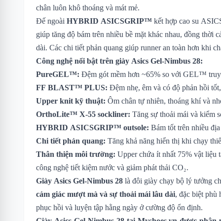
chân luôn khô thoáng và mát mẻ.
Đế ngoài
HYBRID ASICSGRIP™
kết hợp cao su A
giúp tăng độ bám trên nhiều bề mặt khác nhau, đồng thời cả
dài. Các chi tiết phản quang giúp runner an toàn hơn khi 
Công nghệ nổi bật trên giày Asics Gel-Nimbus 28:
PureGEL™:
Đệm gót mềm hơn ~65% so với GEL™ truyền
FF BLAST™ PLUS:
Đệm nhẹ, êm và có độ phản hồi tốt,
Upper knit kỹ thuật:
Ôm chân tự nhiên, thoáng khí và nh
OrthoLite™ X-55 sockliner:
Tăng sự thoải mái và kiểm s
HYBRID ASICSGRIP™ outsole:
Bám tốt trên nhiều địa
Chi tiết phản quang:
Tăng khả năng hiển thị khi chạy thi
Thân thiện môi trường:
Upper chứa ít nhất 75% vật liệu t
công nghệ tiết kiệm nước và giảm phát thải CO₂.
Giày Asics Gel-Nimbus 28
là đôi giày chạy bộ lý tưởng c
cảm giác mượt mà và sự thoải mái lâu dài
, đặc biệt phù
phục hồi và luyện tập hằng ngày ở cường độ ổn định.
Giày Asics Gel-Nimbus 28
tại Myshoes.vn được phân p