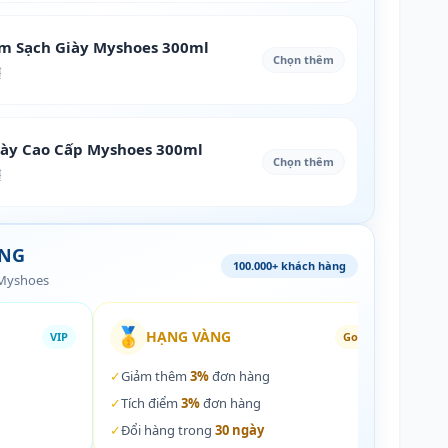
àm Sạch Giày Myshoes 300ml
Chọn thêm
₫
iày Cao Cấp Myshoes 300ml
Chọn thêm
₫
ÀNG
100.000+ khách hàng
 Myshoes
🥇
🏵️
HẠNG VÀNG
VIP
Gold
✓
Giảm thêm
3%
đơn hàng
✓
Giả
✓
Tích điểm
3%
đơn hàng
✓
Tích
✓
Đổi hàng trong
30 ngày
✓
Đổi 