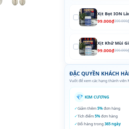
Xịt Bọt ION L
99.000₫
200.000
Xịt Khử Mùi G
99.000₫
200.000
ĐẶC QUYỀN KHÁCH H
Vuốt để xem các hạng thành viên
💎
KIM CƯƠNG
✓
Giảm thêm
5%
đơn hàng
✓
Tích điểm
5%
đơn hàng
✓
Đổi hàng trong
365 ngày