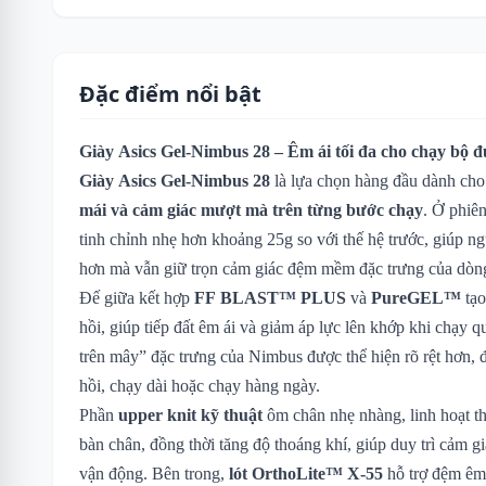
Đặc điểm nổi bật
Giày Asics Gel-Nimbus 28 – Êm ái tối đa cho chạy bộ 
Giày Asics Gel-Nimbus 28
là lựa chọn hàng đầu dành cho
mái và cảm giác mượt mà trên từng bước chạy
. Ở phiê
tinh chỉnh nhẹ hơn khoảng 25g so với thế hệ trước, giúp n
hơn mà vẫn giữ trọn cảm giác đệm mềm đặc trưng của dò
Đế giữa kết hợp
FF BLAST™ PLUS
và
PureGEL™
tạo
hồi, giúp tiếp đất êm ái và giảm áp lực lên khớp khi chạy
trên mây” đặc trưng của Nimbus được thể hiện rõ rệt hơn, 
hồi, chạy dài hoặc chạy hàng ngày.
Phần
upper knit kỹ thuật
ôm chân nhẹ nhàng, linh hoạt t
bàn chân, đồng thời tăng độ thoáng khí, giúp duy trì cảm gi
vận động. Bên trong,
lót OrthoLite™ X-55
hỗ trợ đệm êm 