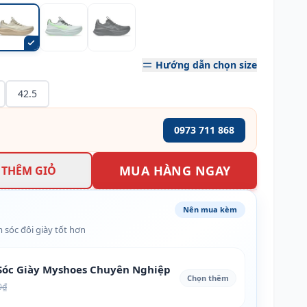
Hướng dẫn chọn size
42.5
0973 711 868
MUA HÀNG NGAY
THÊM GIỎ
Nên mua kèm
 sóc đôi giày tốt hơn
óc Giày Myshoes Chuyên Nghiệp
Chọn thêm
0₫