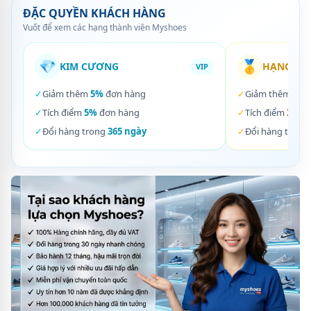
ĐẶC QUYỀN KHÁCH HÀNG
Vuốt để xem các hạng thành viên Myshoes
💎
🥇
KIM CƯƠNG
HẠNG VÀ
VIP
✓
Giảm thêm
5%
đơn hàng
✓
Giảm thêm
3%
✓
Tích điểm
5%
đơn hàng
✓
Tích điểm
3%
đơ
✓
Đổi hàng trong
365 ngày
✓
Đổi hàng trong