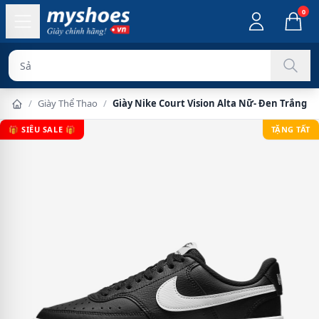
0
Sản phẩm ch
/
Giày Thể Thao
/
Giày Nike Court Vision Alta Nữ- Đen Trắng
🎁 SIÊU SALE 🎁
TẶNG TẤT