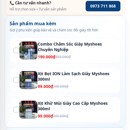
📞 Cần tư vấn nhanh?
0973 711 868
Hỗ trợ chọn size • Tư vấn sản phẩm
Sản phẩm mua kèm
Gợi ý phụ kiện giúp bảo vệ và chăm sóc đôi giày tốt hơn
Combo Chăm Sóc Giày Myshoes
Chuyên Nghiệp
190.000₫
455.000₫
Xịt Bọt ION Làm Sạch Giày Myshoes
300ml
99.000₫
200.000₫
Xịt Khử Mùi Giày Cao Cấp Myshoes
300ml
99.000₫
200.000₫