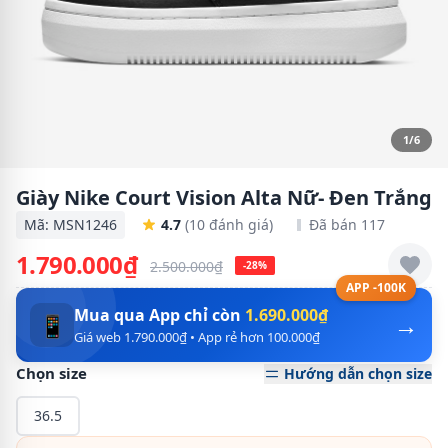
1/6
Giày Nike Court Vision Alta Nữ- Đen Trắng
Mã: MSN1246
4.7
(10 đánh giá)
Đã bán 117
1.790.000₫
2.500.000₫
-28%
APP -100K
Mua qua App chỉ còn
1.690.000₫
→
📱
Giá web 1.790.000₫ • App rẻ hơn 100.000₫
Chọn size
Hướng dẫn chọn size
36.5