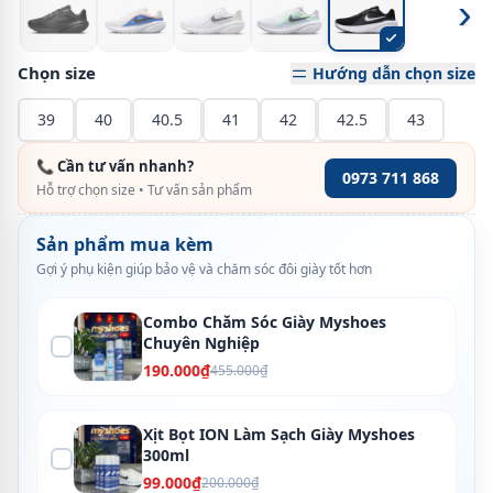
›
Chọn size
Hướng dẫn chọn size
39
40
40.5
41
42
42.5
43
📞 Cần tư vấn nhanh?
0973 711 868
Hỗ trợ chọn size • Tư vấn sản phẩm
Sản phẩm mua kèm
Gợi ý phụ kiện giúp bảo vệ và chăm sóc đôi giày tốt hơn
Combo Chăm Sóc Giày Myshoes
Chuyên Nghiệp
190.000₫
455.000₫
Xịt Bọt ION Làm Sạch Giày Myshoes
300ml
99.000₫
200.000₫