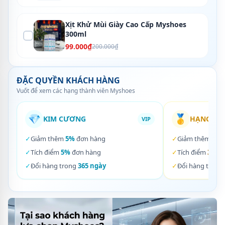
Xịt Khử Mùi Giày Cao Cấp Myshoes
300ml
99.000₫
200.000₫
ĐẶC QUYỀN KHÁCH HÀNG
Vuốt để xem các hạng thành viên Myshoes
💎
🥇
KIM CƯƠNG
HẠNG VÀ
VIP
✓
Giảm thêm
5%
đơn hàng
✓
Giảm thêm
3%
✓
Tích điểm
5%
đơn hàng
✓
Tích điểm
3%
đơ
✓
Đổi hàng trong
365 ngày
✓
Đổi hàng trong