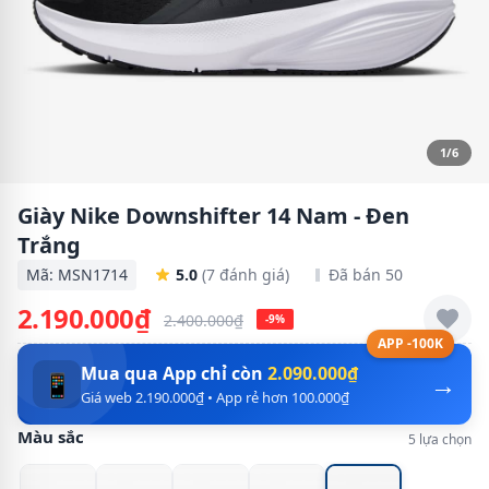
1/6
Giày Nike Downshifter 14 Nam - Đen
Trắng
Mã: MSN1714
5.0
(7 đánh giá)
Đã bán 50
2.190.000₫
2.400.000₫
-9%
APP -100K
Mua qua App chỉ còn
2.090.000₫
→
📱
Giá web 2.190.000₫ • App rẻ hơn 100.000₫
Màu sắc
5 lựa chọn