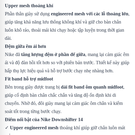
Upper mesh thoáng khí
Phần thân giày sử dụng
engineered mesh với các lỗ thoáng lớn
,
giúp tăng khả năng lưu thông không khí và giữ cho bàn chân
luôn khô ráo, thoải mái khi chạy hoặc tập luyện trong thời gian
dài.
Đệm giữa êm ái hơn
Nike đã
tăng lượng đệm ở phần đế giữa
, mang lại cảm giác êm
ái và độ đàn hồi tốt hơn so với phiên bản trước. Thiết kế này giúp
hấp thụ lực hiệu quả và hỗ trợ bước chạy nhẹ nhàng hơn.
Fit band hỗ trợ midfoot
Bên trong giày được trang bị
dải fit band ôm quanh midfoot
,
giúp cố định bàn chân chắc chắn và tăng độ ổn định khi di
chuyển. Nhờ đó, đôi giày mang lại cảm giác ôm chân và kiểm
soát tốt trong từng bước chạy.
Điểm nổi bật của Nike Downshifter 14
✓
Upper engineered mesh
thoáng khí giúp giữ chân luôn mát