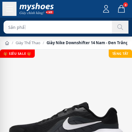
0
Sản phẩm chính hãn
/
Giày Thể Thao
/
Giày Nike Downshifter 14 Nam - Đen Trắng
🎁 SIÊU SALE 🎁
TẶNG TẤT