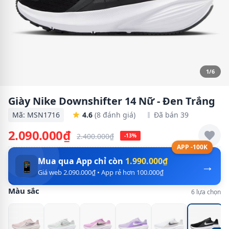
1/6
Giày Nike Downshifter 14 Nữ - Đen Trắng
Mã: MSN1716
4.6
(8 đánh giá)
Đã bán 39
2.090.000₫
2.400.000₫
-13%
APP -100K
Mua qua App chỉ còn
1.990.000₫
→
📱
Giá web 2.090.000₫ • App rẻ hơn 100.000₫
Màu sắc
6 lựa chọn