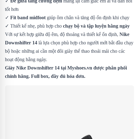
✓
Đế giữa tăng cường đệm
mang lại cảm giác êm ái và đàn hồi
tốt hơn
✓
Fit band midfoot
giúp ôm chân và tăng độ ổn định khi chạy
✓ Thiết kế nhẹ, phù hợp cho
chạy bộ và tập luyện hằng ngày
Với sự kết hợp giữa độ êm, độ thoáng và thiết kế ổn định,
Nike
Downshifter 14
là lựa chọn phù hợp cho người mới bắt đầu chạy
bộ hoặc những ai cần một đôi giày thể thao thoải mái cho các
hoạt động hằng ngày.
Giày Nike Downshifter 14 tại Myshoes.vn được phân phối
chính hãng. Full box, đầy đủ hóa đơn.