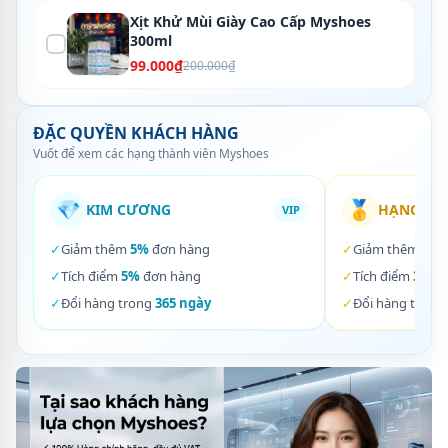
Xịt Khử Mùi Giày Cao Cấp Myshoes
300ml
99.000₫
200.000₫
ĐẶC QUYỀN KHÁCH HÀNG
Vuốt để xem các hạng thành viên Myshoes
💎
🥇
KIM CƯƠNG
HẠNG VÀ
VIP
✓
Giảm thêm
5%
đơn hàng
✓
Giảm thêm
3%
✓
Tích điểm
5%
đơn hàng
✓
Tích điểm
3%
đơ
✓
Đổi hàng trong
365 ngày
✓
Đổi hàng trong