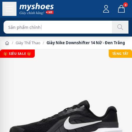
0
Sản phẩm chính hãng 10
/
Giày Thể Thao
/
Giày Nike Downshifter 14 Nữ - Đen Trắng
🎁 SIÊU SALE 🎁
TẶNG TẤT