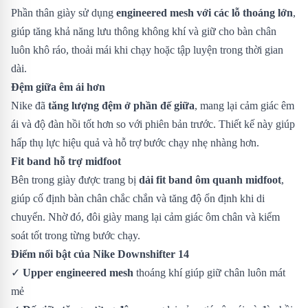
Phần thân giày sử dụng
engineered mesh với các lỗ thoáng lớn
,
giúp tăng khả năng lưu thông không khí và giữ cho bàn chân
luôn khô ráo, thoải mái khi chạy hoặc tập luyện trong thời gian
dài.
Đệm giữa êm ái hơn
Nike đã
tăng lượng đệm ở phần đế giữa
, mang lại cảm giác êm
ái và độ đàn hồi tốt hơn so với phiên bản trước. Thiết kế này giúp
hấp thụ lực hiệu quả và hỗ trợ bước chạy nhẹ nhàng hơn.
Fit band hỗ trợ midfoot
Bên trong giày được trang bị
dải fit band ôm quanh midfoot
,
giúp cố định bàn chân chắc chắn và tăng độ ổn định khi di
chuyển. Nhờ đó, đôi giày mang lại cảm giác ôm chân và kiểm
soát tốt trong từng bước chạy.
Điểm nổi bật của Nike Downshifter 14
✓
Upper engineered mesh
thoáng khí giúp giữ chân luôn mát
mẻ