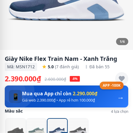
1/6
Giày Nike Flex Train Nam - Xanh Trắng
Mã: MSN1712
5.0
(7 đánh giá)
Đã bán 55
2.390.000₫
2.600.000₫
-8%
APP -100K
Mua qua App chỉ còn
2.290.000₫
→
📱
Giá web 2.390.000₫ • App rẻ hơn 100.000₫
Màu sắc
4 lựa chọn