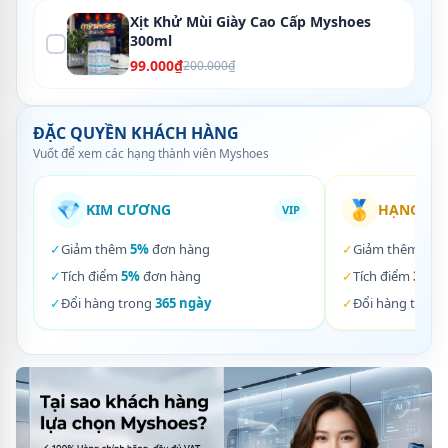
Xịt Khử Mùi Giày Cao Cấp Myshoes
300ml
99.000₫
200.000₫
ĐẶC QUYỀN KHÁCH HÀNG
Vuốt để xem các hạng thành viên Myshoes
💎
🥇
KIM CƯƠNG
HẠNG VÀ
VIP
✓
Giảm thêm
5%
đơn hàng
✓
Giảm thêm
3%
✓
Tích điểm
5%
đơn hàng
✓
Tích điểm
3%
đơ
✓
Đổi hàng trong
365 ngày
✓
Đổi hàng trong