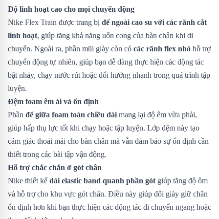
Độ linh hoạt cao cho mọi chuyển động
Nike Flex Train được trang bị
đế ngoài cao su với các rãnh cắt
linh hoạt
, giúp tăng khả năng uốn cong của bàn chân khi di
chuyển. Ngoài ra, phần mũi giày còn có
các rãnh flex nhỏ
hỗ trợ
chuyển động tự nhiên, giúp bạn dễ dàng thực hiện các động tác
bật nhảy, chạy nước rút hoặc đổi hướng nhanh trong quá trình tập
luyện.
Đệm foam êm ái và ổn định
Phần
đế giữa foam toàn chiều dài
mang lại độ êm vừa phải,
giúp hấp thụ lực tốt khi chạy hoặc tập luyện. Lớp đệm này tạo
cảm giác thoải mái cho bàn chân mà vẫn đảm bảo sự ổn định cần
thiết trong các bài tập vận động.
Hỗ trợ chắc chắn ở gót chân
Nike thiết kế
dải elastic band quanh phần gót
giúp tăng độ ôm
và hỗ trợ cho khu vực gót chân. Điều này giúp đôi giày giữ chân
ổn định hơn khi bạn thực hiện các động tác di chuyển ngang hoặc