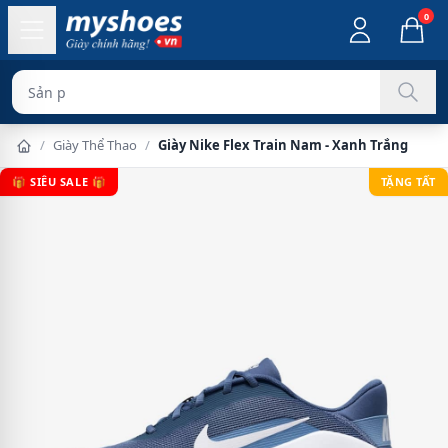
0
Sản phẩm chính h
/
Giày Thể Thao
/
Giày Nike Flex Train Nam - Xanh Trắng
🎁 SIÊU SALE 🎁
TẶNG TẤT