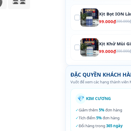
Xịt Bọt ION L
99.000₫
200.000
Xịt Khử Mùi G
99.000₫
200.000
ĐẶC QUYỀN KHÁCH H
Vuốt để xem các hạng thành viên
💎
KIM CƯƠNG
✓
Giảm thêm
5%
đơn hàng
✓
Tích điểm
5%
đơn hàng
✓
Đổi hàng trong
365 ngày