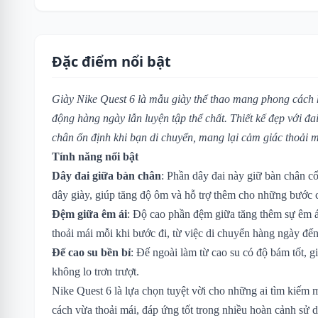
Đặc điểm nổi bật
Giày Nike Quest 6 là mẫu giày thể thao mang phong cách 
động hàng ngày lẫn luyện tập thể chất. Thiết kế đẹp với đ
chân ổn định khi bạn di chuyển, mang lại cảm giác thoải m
Tính năng nổi bật
Dây đai giữa bàn chân
: Phần dây đai này giữ bàn chân cố
dây giày, giúp tăng độ ôm và hỗ trợ thêm cho những bước
Đệm giữa êm ái
: Độ cao phần đệm giữa tăng thêm sự êm ái
thoải mái mỗi khi bước đi, từ việc di chuyển hàng ngày đế
Đế cao su bền bỉ
: Đế ngoài làm từ cao su có độ bám tốt, g
không lo trơn trượt.
Nike Quest 6 là lựa chọn tuyệt vời cho những ai tìm kiếm 
cách vừa thoải mái, đáp ứng tốt trong nhiều hoàn cảnh sử 