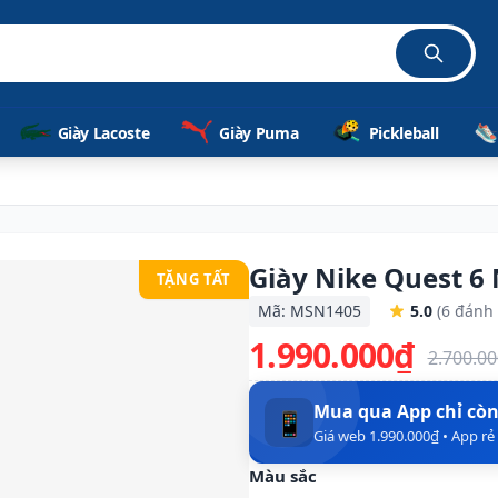
Giày Lacoste
Giày Puma
Pickleball
Giày Nike Quest 6
TẶNG TẤT
Mã: MSN1405
5.0
(6 đánh 
1.990.000₫
2.700.0
Mua qua App chỉ cò
📱
Giá web 1.990.000₫ • App r
Màu sắc