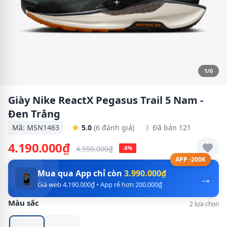
1/6
Giày Nike ReactX Pegasus Trail 5 Nam -
Đen Trắng
Mã: MSN1463
5.0
(6 đánh giá)
Đã bán 121
4.190.000₫
4.550.000₫
-8%
APP -200K
Mua qua App chỉ còn
3.990.000₫
→
📱
Giá web 4.190.000₫ • App rẻ hơn 200.000₫
Màu sắc
2 lựa chọn