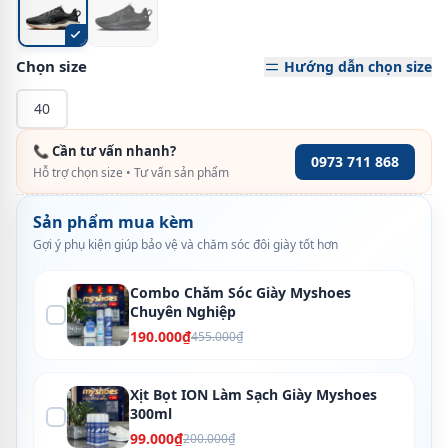
Chọn size
Hướng dẫn chọn size
40
📞 Cần tư vấn nhanh?
0973 711 868
Hỗ trợ chọn size • Tư vấn sản phẩm
Sản phẩm mua kèm
Gợi ý phụ kiện giúp bảo vệ và chăm sóc đôi giày tốt hơn
Combo Chăm Sóc Giày Myshoes
Chuyên Nghiệp
190.000₫
455.000₫
Xịt Bọt ION Làm Sạch Giày Myshoes
300ml
99.000₫
200.000₫