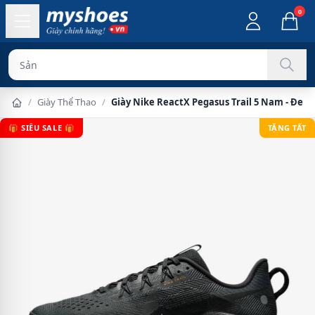
0
Sản phẩm chính
/
Giày Thể Thao
/
Giày Nike ReactX Pegasus Trail 5 Nam - Đen 
🎁 SIÊU SALE 🎁
TẶNG TẤT