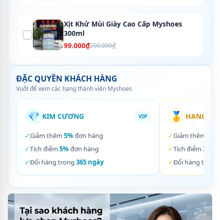
Xịt Khử Mùi Giày Cao Cấp Myshoes
300ml
99.000₫
200.000₫
ĐẶC QUYỀN KHÁCH HÀNG
Vuốt để xem các hạng thành viên Myshoes
💎
🥇
KIM CƯƠNG
HẠNG VÀ
VIP
✓
Giảm thêm
5%
đơn hàng
✓
Giảm thêm
3%
✓
Tích điểm
5%
đơn hàng
✓
Tích điểm
3%
đơ
✓
Đổi hàng trong
365 ngày
✓
Đổi hàng trong