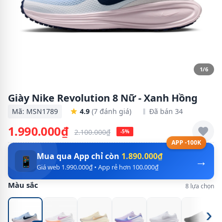
1/6
Giày Nike Revolution 8 Nữ - Xanh Hồng
Mã: MSN1789
4.9
(7 đánh giá)
Đã bán 34
1.990.000₫
2.100.000₫
-5%
APP -100K
Mua qua App chỉ còn
1.890.000₫
→
📱
Giá web 1.990.000₫ • App rẻ hơn 100.000₫
Màu sắc
8 lựa chọn
›