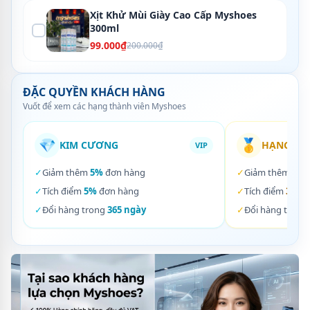
Xịt Khử Mùi Giày Cao Cấp Myshoes
300ml
99.000₫
200.000₫
ĐẶC QUYỀN KHÁCH HÀNG
Vuốt để xem các hạng thành viên Myshoes
💎
🥇
KIM CƯƠNG
HẠNG VÀ
VIP
✓
Giảm thêm
5%
đơn hàng
✓
Giảm thêm
3%
✓
Tích điểm
5%
đơn hàng
✓
Tích điểm
3%
đơ
✓
Đổi hàng trong
365 ngày
✓
Đổi hàng trong