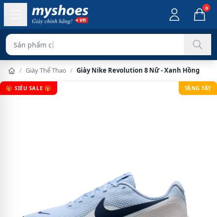
0
Sản phẩm chính hãng
/
Giày Thể Thao
/
Giày Nike Revolution 8 Nữ - Xanh Hồng
🎁 SIÊU SALE 🎁
TẶNG TẤT