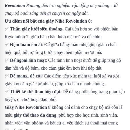
Revolution 8
mang đến trải nghiệm vận động nhẹ nhàng – từ
chạy bộ buổi sáng đến di chuyển cả ngày dài.
Ưu điểm nổi bật của giày Nike Revolution 8:
✅
Thân giày lưới siêu thoáng
: Cải tiến hơn so với phiên bản
Revolution 7, giúp bàn chân luôn mát mẻ và dễ chịu.
✅
Đệm foam êm ái
: Đế giữa bằng foam nhẹ giúp giảm chấn
hiệu quả, hỗ trợ từng bước chạy thêm phần mượt mà.
✅
Đế ngoài linh hoạt
: Các rãnh linh hoạt dưới đế giúp tăng độ
đàn hồi và độ bám, cho cảm giác êm hơn khi tiếp đất.
✅
Dễ mang, dễ cởi
: Các điểm tiếp xúc mềm tại lưỡi gà và gót
giày tạo cảm giác tự nhiên, giúp xỏ chân nhanh chóng.
✅
Thiết kế thể thao hiện đại
: Dễ dàng phối cùng trang phục tập
luyện, đi chơi hoặc dạo phố.
Giày Nike Revolution 8
không chỉ dành cho chạy bộ mà còn là
mẫu
giày thể thao đa dụng
, phù hợp cho học sinh, sinh viên,
nhân viên văn phòng và bất cứ ai yêu thích sự thoải mái trong