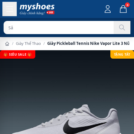
0
Sản phẩm chí
/
Giày Thể Thao
/
Giày Pickleball Tennis Nike Vapor Lite 3 Nữ 
🎁 SIÊU SALE 🎁
TẶNG TẤT