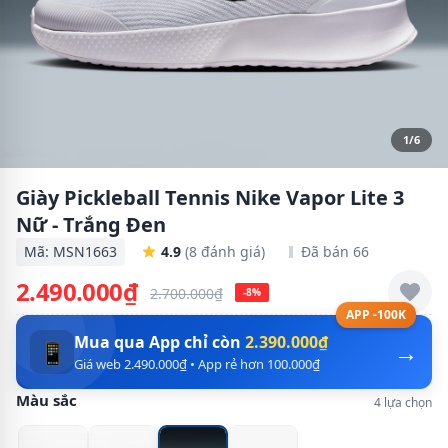
1/6
Giày Pickleball Tennis Nike Vapor Lite 3
Nữ - Trắng Đen
Mã: MSN1663
4.9
(8 đánh giá)
Đã bán 66
2.490.000₫
2.700.000₫
-8%
APP -100K
Mua qua App chỉ còn
2.390.000₫
→
📱
Giá web 2.490.000₫ • App rẻ hơn 100.000₫
Màu sắc
4 lựa chọn