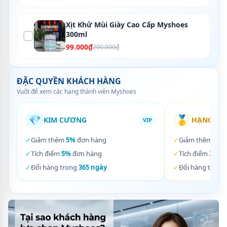
Xịt Khử Mùi Giày Cao Cấp Myshoes
300ml
99.000₫
200.000₫
ĐẶC QUYỀN KHÁCH HÀNG
Vuốt để xem các hạng thành viên Myshoes
💎
🥇
KIM CƯƠNG
HẠNG VÀ
VIP
✓
Giảm thêm
5%
đơn hàng
✓
Giảm thêm
3%
✓
Tích điểm
5%
đơn hàng
✓
Tích điểm
3%
đơ
✓
Đổi hàng trong
365 ngày
✓
Đổi hàng trong