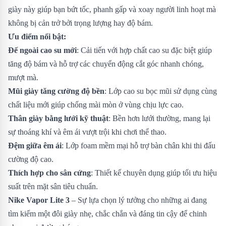
giày này giúp bạn bứt tốc, phanh gấp và xoay người linh hoạt mà
không bị cản trở bởi trọng lượng hay độ bám.
Ưu điểm nổi bật:
Đế ngoài cao su mới
: Cải tiến với hợp chất cao su đặc biệt giúp
tăng độ bám và hỗ trợ các chuyển động cắt góc nhanh chóng,
mượt mà.
Mũi giày tăng cường độ bền
: Lớp cao su bọc mũi sử dụng cùng
chất liệu mới giúp chống mài mòn ở vùng chịu lực cao.
Thân giày bằng lưới kỹ thuật
: Bền hơn lưới thường, mang lại
sự thoáng khí và êm ái vượt trội khi chơi thể thao.
Đệm giữa êm ái
: Lớp foam mềm mại hỗ trợ bàn chân khi thi đấu
cường độ cao.
Thích hợp cho sân cứng
: Thiết kế chuyên dụng giúp tối ưu hiệu
suất trên mặt sân tiêu chuẩn.
Nike Vapor Lite 3
– Sự lựa chọn lý tưởng cho những ai đang
tìm kiếm một đôi giày nhẹ, chắc chắn và đáng tin cậy để chinh